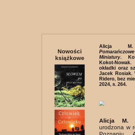
Alicja M.
Nowości
Pomarańczow
Miniatury
. Ko
książkowe
Kokot-Nowa
okładki oraz szk
Jacek Rosiak.
Ridero, bez mie
2024, s. 264.
Alicja M. 
urodzona w 
Poznaniu. A