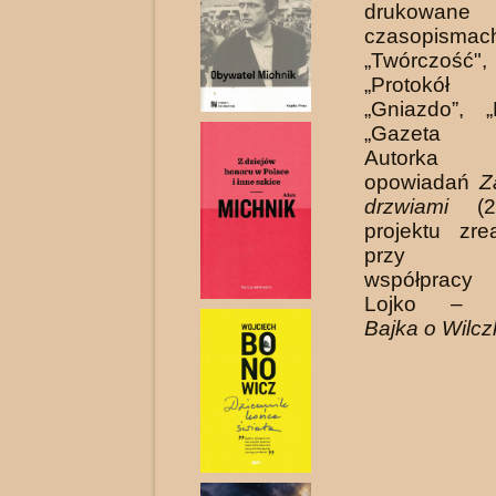
drukowane
czasopismac
„Twórczość"
„Protokół K
„Gniazdo”, „
„Gazeta Ku
Autorka
opowiadań
Z
drzwiami
(20
projektu zre
przy gra
współpracy
Lojko – ko
Bajka o Wilcz