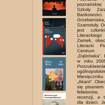
poznańskie
Szkoły Zar
Bankowości.
Grzebienis
Szamotuły. O
jest członk
Literacki
Zamek, obec
Literacki Pi
Centrum 
„Dąbrówka”. 
w roku 200
Poszukiwani
ogólnopolski
Miesięczniku
„Akant”. Obe
się pisaniem
felietonów
recenzji, a 
dla dzieci. J