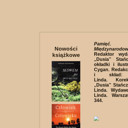
Pamięć
Nowości
Międzynarodow
Redaktor wyd
książkowe
„Dusia” Stańc
okładki i ilust
Cygan. Redakc
i skład: 
Linda. Kore
„Dusia” Stańcz
Linda. Wydawc
Linda. Warsz
344.