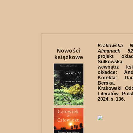
Krakowska N
Nowości
Almanach 52
projekt okła
książkowe
Sułkowska. 
wewnątrz ks
okładce: And
Korekta: Dan
Berska. 
Krakowski Odd
Literatów Pol
2024, s. 136.