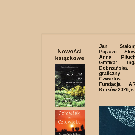
Jan Stalony-
Nowości
Pejzaże. Sło
Anna Pituch-
książkowe
Grafika: In
Dobrzańska
graficzny
Czwartos.
Fundacja A
Kraków 2026, s.