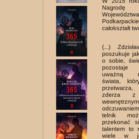
W 2015 roku
Nagrodę 
Województw
Podkarpac
całokształt tw
(...) Zdzis
poszukuje ja
o sobie, świę
pozostaje 
uważną rej
świata, któ
prze­twarz
zderza z
wewnętrznym
odczuwaniem.
telnik mo
przekonać s
talentem to r
wiele w je