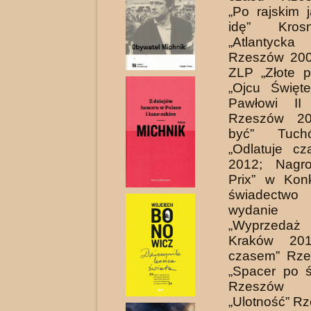
„Po rajskim 
idę” Kros
„Atlantycka
Rzeszów 200
ZLP „Złote pi
„Ojcu Święt
Pawłowi II
Rzeszów 20
być” Tuch
„Odlatuje c
2012; Nagr
Prix” w Kon
świadectw
wydanie
„Wyprzedaż
Kraków 201
czasem” Rze
„Spacer po ś
Rzeszó
„Ulotność” R