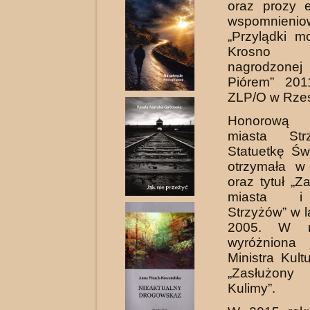
oraz prozy e
wspomnienio
„Przylądki mo
Krosno
nagrodzone
Piórem” 201
ZLP/O w Rze
Honorową
miasta St
Statuetkę Św
otrzymała w
oraz tytuł „Z
miasta i
Strzyżów” w l
2005. W r
wyróżnio
Ministra Kul
„Za­służon
Kulimy”.