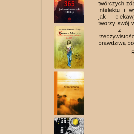
twórczych zd
intelektu i 
jak cieka­
tworzy swój 
i z od
rzeczywisto
prawdziwą po
R