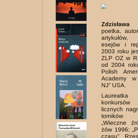
Zdzisława 
poetka, auto
artyku­łów, 
esejów i re
2003 roku je
ZLP OZ w Rz
od 2004 rok
Polish Amer
Academy w 
NJ” USA.
Laureatk
konkursów
licznych nag
tomików 
„Wieczne źró
żów 1996; „P
czasu” Rze