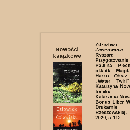
Zdzisława
Nowości
Zawirowania
.
Ryszard 
książkowe
Przygotowani
Paulina Piech
okładki: Magd
Harko. Obraz
„Water Twirl
Katarzyna Now
tomiku: A
Katarzyna Now
Bonus Liber W
Drukarnia
Rzeszowskie
2020, s. 112.