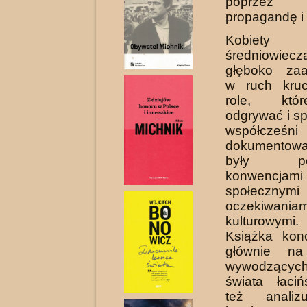
poprzez 
propagandę i 
Kobiet
średniowi
głęboko za
w ruch kruc
role, któ
odgrywać i sp
współcześni
dokumentowal
były pod
konwencjami
społec
oczekiwaniam
kulturowymi.
Książka konc
głównie na
wywodzący
świata łaciń
też analiz