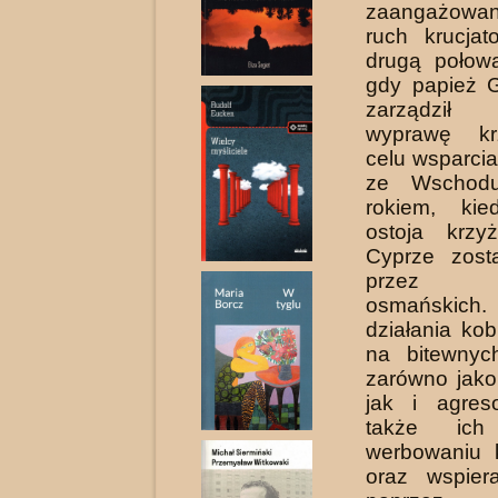
zaangażowan
ruch krucja
drugą połow
gdy papież G
zarządził
wyprawę k
celu wsparcia
ze Wschod
rokiem, kie
ostoja krz
Cyprze zost
przez 
osmańskich.
działania kob
na bitewnyc
zarówno jako
jak i agres
także ic
werbowaniu 
oraz wspiera