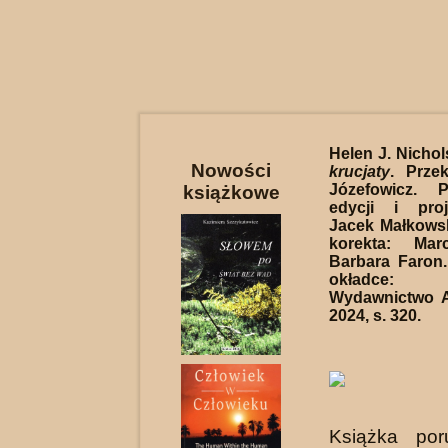
Helen J. Nicho
Nowości
krucjaty
. Prze
Józefowicz. P
książkowe
edycji i proj
Jacek Małkowsk
korekta: Mar
Barbara Faron. 
okładce:
Wydawnictwo A
2024, s. 320.
Książka por