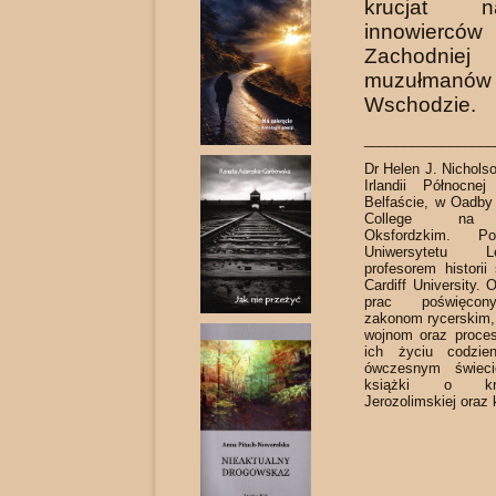
krucjat 
innowierców
Zachod
muzułmanów 
Wschodzie.
_________________
Dr Helen J. Nicholso
Irlandii Północne
Belfaście, w Oadby
College na U
Oksfordzkim. Po
Uniwersytetu Le
profesorem historii
Cardiff University. 
prac poświęcony
zakonom rycerskim,
wojnom oraz proces
ich życiu codzie
ówczesnym świeci
książki o kró
Jerozolimskiej oraz 