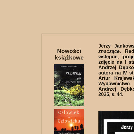
Jerzy Jankow
Nowości
znaczące
. Red
wstępne, proj
książkowe
zdjęcie na I st
Andrzej Dębko
autora na IV st
Artur Krajews
Wydawnictwo
Andrzej Dębk
2025, s. 44.