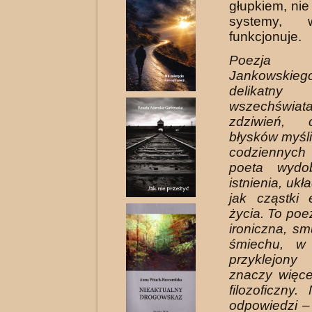
głupkiem, nie
systemy, 
funkcjonuje.
Poezja 
Jankowsk
delikatn
wszechświa
zdziwień, 
błysków myśli
codziennych
poeta wydo
istnienia, uk
jak cząstki 
życia. To poe
ironiczna, sm
śmiechu, w 
przyklejon
znaczy więcej
filozoficzny
odpowiedzi –