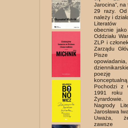
Jarocina”, na 
29 razy. Od
należy i dzia
Literatów 
obecnie jako
Oddziału Wa
ZLP
i człone
Zarządu Głó
Pisze w
opowiadani
dziennikarsk
poezję gr
konceptualną
Pochodzi z 
1991 roku 
Żyrardowie
Nagrody Lite
Jarosława Iw
Uważa, ż
zawsze p