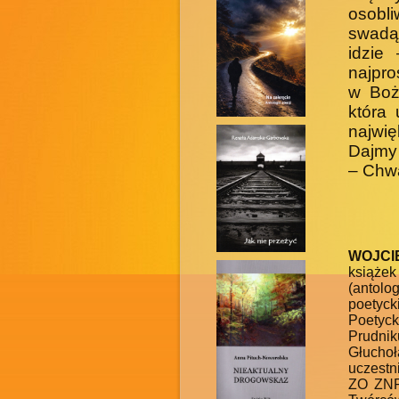
osobl
swadą
idzie
najpro
w Boż
która 
najwię
Dajmy 
– Chwa
WOJCI
książek
(antolo
poetyc
Poetyck
Prudni
Głuchoł
uczestn
ZO ZNP