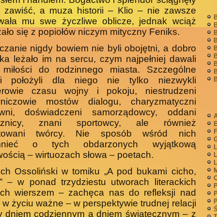
 zawiść, a muza historii – Klio – nie zawsze
B
wała mu swe życzliwe oblicze, jednak wciąż
B
ało się z popiołów niczym mityczny Feniks.
B
B
czanie nigdy bowiem nie byli obojętni, a dobro
B
B
ka leżało im na sercu, czym najpełniej dawali
B
 miłości do rodzinnego miasta. Szczególne
B
gi położyli dla niego nie tylko niezwykli
B
erowie czasu wojny i pokoju, niestrudzeni
niczowie mostów dialogu, charyzmatyczni
wni, doświadczeni samorządowcy, oddani
A
cznicy, znani sportowcy, ale również
F
ntowani twórcy. Nie sposób wśród nich
G
mnieć o tych obdarzonych wyjątkową
L
wością – wirtuozach słowa – poetach.
L
L
ch Ossoliński w tomiku „A pod bukami cicho,
M
..” – w ponad trzydziestu utworach literackich
P
ych wierszem – zachęca nas do refleksji nad
P
P
 w życiu ważne – w perspektywie trudnej relacji
Ś
y dniem codziennym a dniem świątecznym – z
T