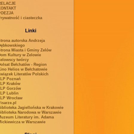
RELACJE
KONTAKT
POEZJA
rywatność i ciasteczka
Linki
trona autorska Andrzeja
Dębkowskiego
trona Miasta i Gminy Zelów
om Kultury w Zelowie
elowscy twórcy
olsat Bełchatów - Region
ino Helios w Bełchatowie
wiązek Literatów Polskich
ZLP Poznań
ZLP Kraków
ZLP Gorzów
LP Lublin
ZLP Wrocław
isarze.pl
iblioteka Jagiellońska w Krakowie
iblioteka Narodowa w Warszawie
uzeum Literatury im. Adama
ickiewicza w Warszawie