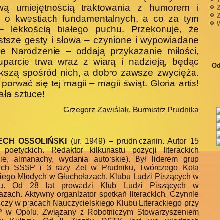
iwą umiejętnością traktowania z humorem i
Z
Z
 o kwestiach fundamentalnych, a co za tym
W
 – lekkością białego puchu. Przekonuje, że
stsze gesty i słowa – czynione i wypowiadane
e Narodzenie – oddają przykazanie miłości,
uparcie trwa wraz z wiarą i nadzieją, będąc
Od
kszą spośród nich, a dobro zawsze zwycięża.
porwać się tej magii – magii świąt. Gloria artis!
ła sztuce!
Grzegorz Zawiślak, Burmistrz Prudnika
ECH OSSOLIŃSKI
(ur. 1949) – prudniczanin. Autor 15
 poetyc­kich. Redaktor kilkunastu pozycji literac­kich
gie, almanachy, wydania autorskie). Był liderem grup
kich SSSP i 3 razy Zet w Prudniku, Twórczego Koła
iego Młodych w Głuchoła­zach, Klubu Ludzi Piszących w
ku. Od 28 lat prowadzi Klub Ludzi Piszących w
azach. Aktywny organizator spotkań literackich. Czynnie
iczy w pracach Nauczycielskiego Klubu Literackiego przy
 w Opolu. Związany z Robotniczym Stowarzyszeniem