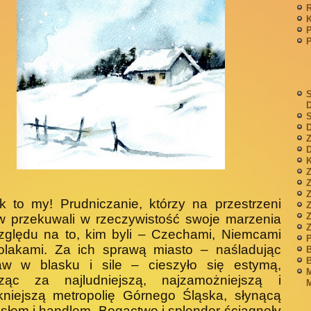
P
S
S
D
Z
D
K
Z
k to my! Prudniczanie, którzy na przestrzeni
Z
w przekuwali w rzeczywistość swoje marzenia
zględu na to, kim byli – Czechami, Niemcami
P
olakami. Za ich sprawą miasto – naśladując
B
B
aw w blasku i sile – cieszyło się estymą,
M
ząc za najludniejszą, najzamożniejszą i
M
kniejszą metropolię Górnego Śląska, słynącą
słem i handlem. Bogactwo i splendor ściągnęły