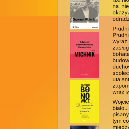
na nie
okazy
odradz
Prudni
Prudni
wyraz
zasłu
bohat
budow
ducho
społe
utale
zapo
wrażli
Wojcie
biało.
pisan
tym co
międz