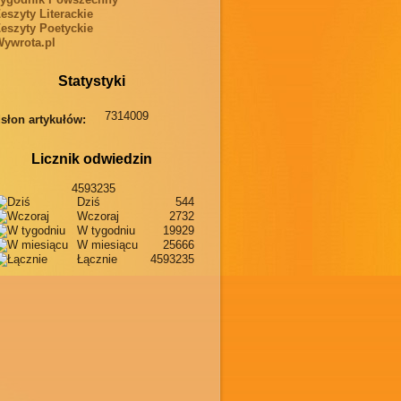
eszyty Literackie
eszyty Poetyckie
ywrota.pl
Statystyki
7314009
słon artykułów:
Licznik odwiedzin
4593235
Dziś
544
Wczoraj
2732
W tygodniu
19929
W miesiącu
25666
Łącznie
4593235