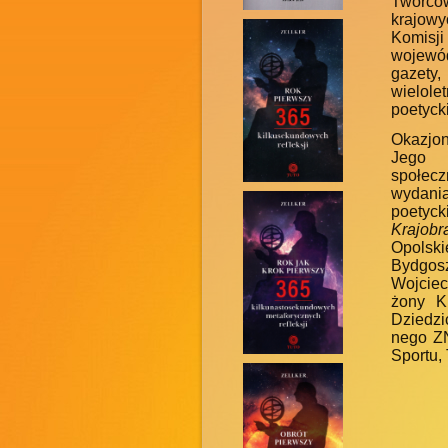
Twórcó
krajowy
Komis
wojewód
gazety,
wielol
poetyck
Okazjon
Jego 
społecz
wydani
poetyck
Krajobr
Opolski
Bydgo
Wojciec
żony Ku
Dziedzi
nego ZN
Sportu, 