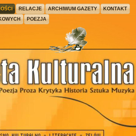
OŚCI
RELACJE
ARCHIWUM GAZETY
KONTAKT
ŻKOWYCH
POEZJA