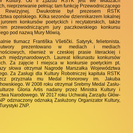
w Kultury. Od II Zjazdu RSTK jest we władzach
ch, nie­przerwanie pełniąc tam funkcję Przewodniczącego
ji Rewizyjnej. Dwukrotnie był prezesem RSTK
ztwa opolskiego. Kil­ka sezonów dziennikarzem lokalnej
 jurorem konkursów poetyckich i recytatorskich, także
etnim prze­wodniczącym jury paczkowskiego konkursu
iego pod nazwą Mury Mówią.
alnie tłumacz Františka Všetički. Satyryk, felietonista.
utwory prezentowano w mediach i mediach
nościowych, również w czeskiej prasie lite­rackiej i
ach międzynarodowych. Laureat kilkunastu konkursów
ich. Za zajęcie I miejsca w konkursie poetyc­kim pt.
azy słowa
otrzymał Nagrodę Marszałka Woje­wództwa
ego. Za Zasługi dla Kultury Robotniczej kapituła RSTK
szcz przyznała mu Medal Honorowy im. Jakuba
howskiego. W 2008 roku otrzymał Srebrny Medal Zasłu­
lturze Gloria Artis nadany przez Ministra Kultury i
ctwa Narodowego. W 2017 roku Uchwałą Zarządu Głów­
P odznaczony odznaką Zasłużony Organizator Kultury,
Turystyki ZNP.