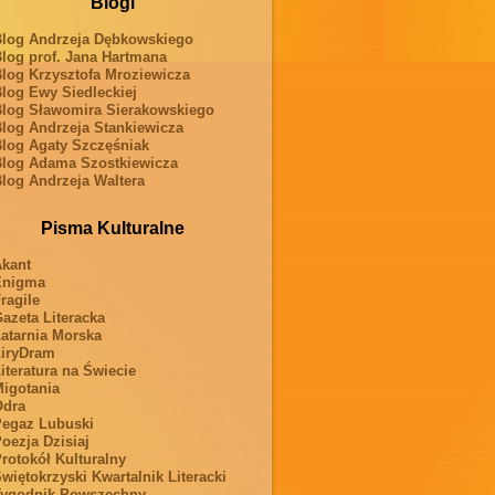
Blogi
log Andrzeja Dębkowskiego
log prof. Jana Hartmana
log Krzysztofa Mroziewicza
log Ewy Siedleckiej
log Sławomira Sierakowskiego
log Andrzeja Stankiewicza
log Agaty Szczęśniak
log Adama Szostkiewicza
log Andrzeja Waltera
Pisma Kulturalne
kant
Enigma
ragile
azeta Literacka
atarnia Morska
iryDram
iteratura na Świecie
igotania
Odra
egaz Lubuski
oezja Dzisiaj
rotokół Kulturalny
więtokrzyski Kwartalnik Literacki
ygodnik Powszechny