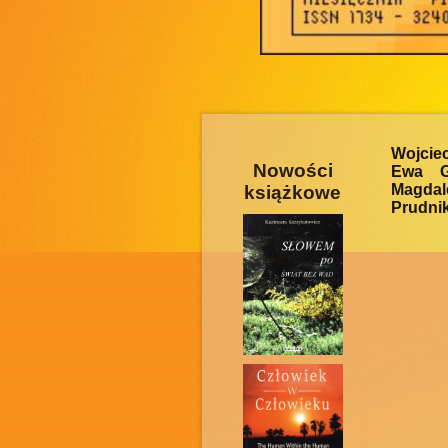
Wojcie
Nowości
Ewa Gi
Magdal
książkowe
Prudnik