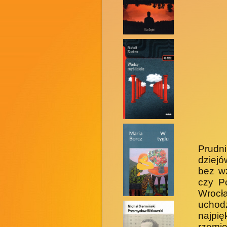
Prudni
dziejó
bez w
czy P
Wrocł
uchod
najpię
rzemio