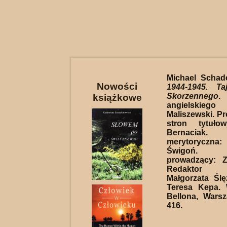
Michael Schad
Nowości
1944-1945. Ta
Skorzennego
.
książkowe
angielski
Maliszewski. Pro
stron tytuło
Bernaciak.
merytorycz
Świgoń. 
prowadzący: Z
Redaktor t
Małgorzata Ślę
Teresa Kepa.
Bellona, Wars
416.