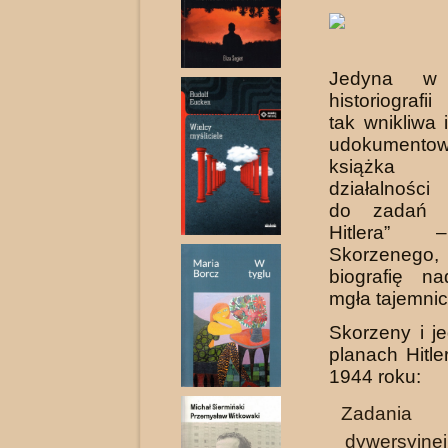
Jedyna w 
historiograf
tak wnikliwa 
udoku­mento
książka p
działalności
do zadań s
Hitlera” 
Skorzenego
biografię n
mgła tajemnic
Skorzeny i j
planach Hitle
1944 roku:
Zadania 
dywersyjnej: