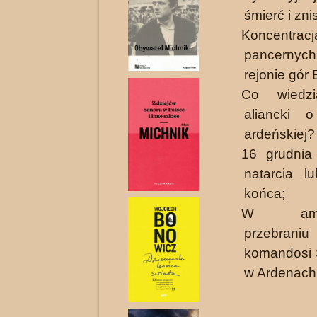
śmierć i zni
Koncentrac
pancern
rejonie gór E
Co wiedzi
aliancki o
ardeńskiej?
16 grudnia
natarcia l
końca;
W amery
przebr
komandosi 
w Ardenach