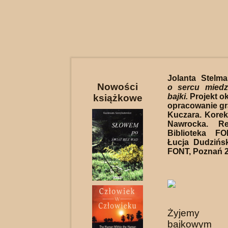
Jolanta Stelm
Nowości
o sercu miedz
bajki.
Projekt ok
książkowe
opracowanie gra
Kuczara. Korek
Nawrocka. Re
Biblioteka F
Łucja Dudzińs
FONT, Poznań 2
Żyjemy na
bajkowym 