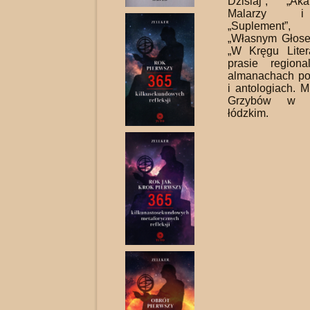
Dzisiaj”, „Ak
Malarzy i 
„Suplement”, 
„Własnym Głosem
„W Kręgu Liter
pra­sie regiona
almana­chach p
i antolo­giach. 
Grzybów w w
łódzkim.