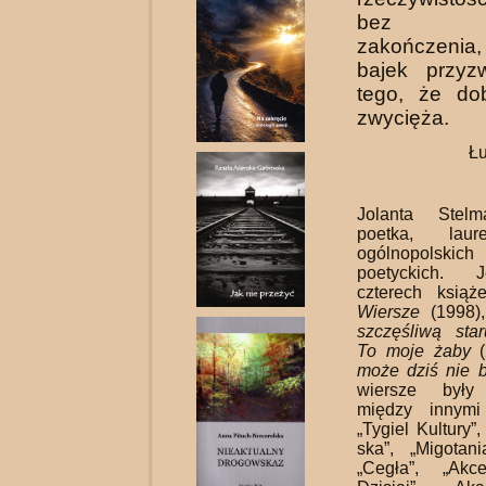
bez d
zakończenia
bajek przyz
tego, że do
zwycięża.
Łu
Jolanta Stelm
poetka, laur
ogólnopolski
poetyckich. J
czterech książe
Wiersze
(1998)
szczęśli­wą sta
To moje żaby
(
może dziś nie 
wiersze były 
między innym
„Tygiel Kultury”,
ska”, „Migotani
„Ce­gła”, „Akce