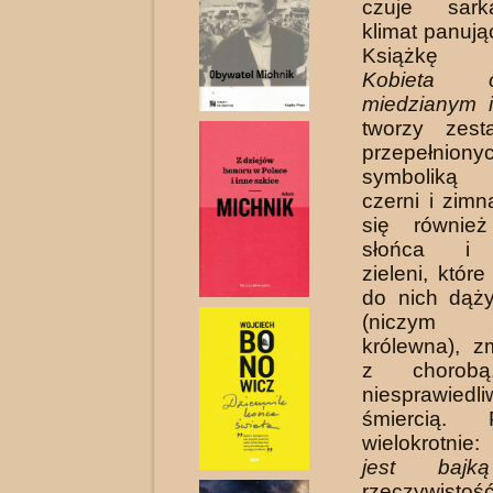
czuje sar
klimat panują
Książkę 
Kobieta 
miedzianym i
tworzy zest
przepełniony
symboliką 
czerni i zimn
się również
słoń­ca i 
zieleni, któr
do nich dąż
(niczym 
królewna), z
z chorobą
niesprawiedli
śmiercią. 
wielokrotni
jest bajką
rzeczywisto