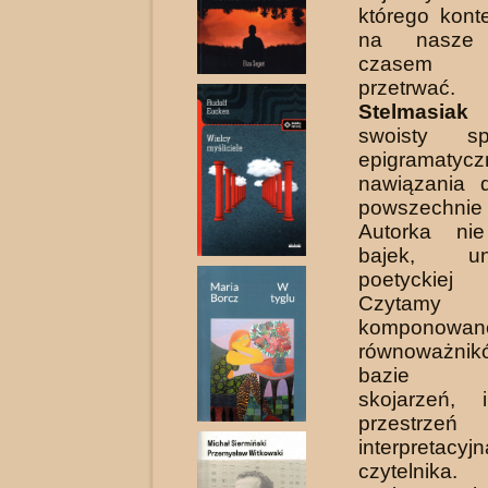
którego kont
na nasze 
czasem
przetrw
Stelmasiak
z
swoisty s
epigramatycz
nawiązania 
powszechnie
Autorka ni
bajek, u
poetyckiej
Czytamy 
komponowan
równoważnik
bazie ba
skojarzeń,
przestrzeń
interpreta
czytelnika.