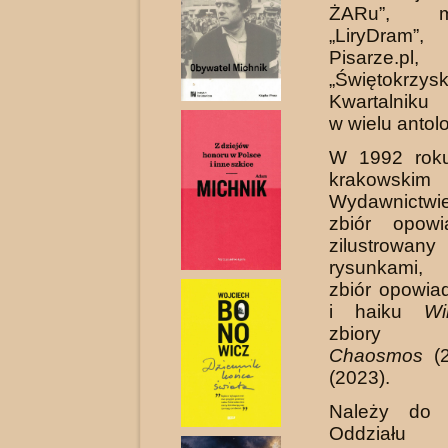
ŻARu”, mie
„LiryDram”,
Pisarze.pl
„Świętokrzys
Kwartalniku 
w wielu antol
W 1992 rok
krakowskim
Wydawnictwie
zbiór opo
zilustrowan
rysunkami,
zbiór opowia
i haiku
Wi
zbiory o
Chaosmos
(2
(2023).
Należy do K
Oddziału