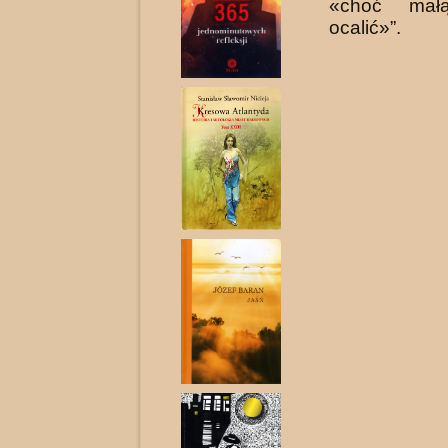
«choć małą
ocalić»”.