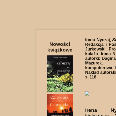
Irena Nyczaj,
S
Nowości
Redakcja i Pos
Jurkowski. Proj
książkowe
kolaże: Irena N
autorki: Dagma
Mazurek. O
komputerowe: 
Nakład autorski
s. 118.
Irena N
kielczanka. 