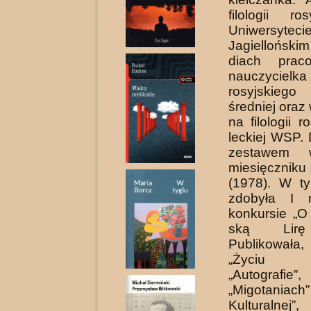
filologii ro
Uniwersyteci
Jagiellońsk
diach prac
nauczyciel
rosyjskieg
średniej ora
na filologii ro
leckiej WSP.
zestawem 
miesięczniku
(1978). W t
zdobyła I 
konkursie „O
ską Lirę 
Publikowała
„Życiu Lit
„Autografie”,
„Migotaniac
Kulturalnej”