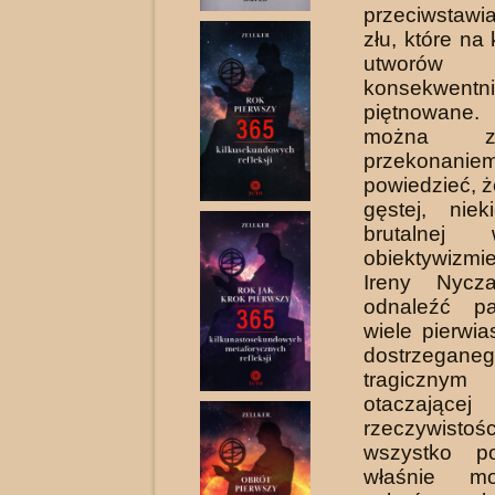
przeciwstawia
złu, które na
utworó
konsekwentn
piętnowan
można 
przekonanie
powiedzieć, ż
gęstej, nie
brutalne
obiektywiz
Ireny Nycz
odnaleźć pa
wiele pierwi
dostrzeg
tragiczny
otaczają
rzeczywis
wszystko p
właśnie m