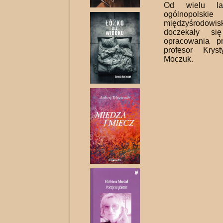
Od wielu lat
ogólnopolskie
międzyśrodowi
doczekały si
opracowania pr
profesor Krys
Moczuk.