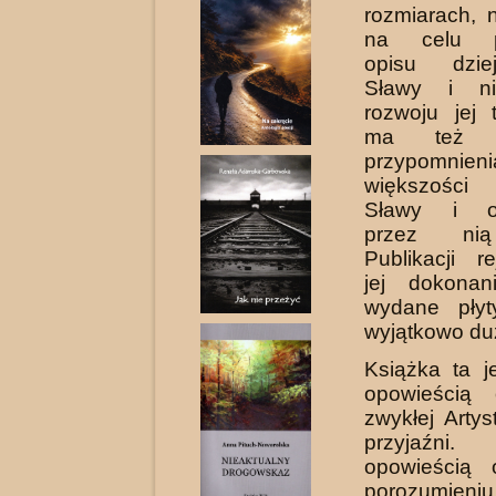
rozmiarach, 
na celu po
opisu dzie
Sławy i ni
rozwoju jej 
ma też 
przypomnieni
większości
Sławy i ot
przez nią
Publikacji re
jej dokona
wydane płyt
wyjątkowo du
Książka ta j
opowieścią 
zwykłej Artys
przyjaźn
opowieścią 
porozumie