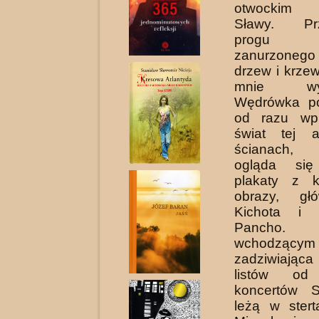
otwockim m
Sławy. Prz
pro­g
zanurzonego
drzew i krze
mnie wyda
Wędrówka po
od razu wp
świat tej a
ścianach, 
ogląda się 
plakaty z k
obrazy, gł
Kichota i
Pancho. T
wchodzącym
zadziwiając
listów od
koncertów Sł
leżą w stert