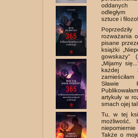
oddanych 
odległym d
sztuce i filozof
Poprzedziły
rozważania o
pisane przez
książki „Niep
gowskazy” (
„Mijamy się..
każdej
zamieściłam
Sławie Przy
Publikowa
artykuły w ro
smach ojej tal
Tu, w tej k
możliwość, 
niepomiern
Także o moje