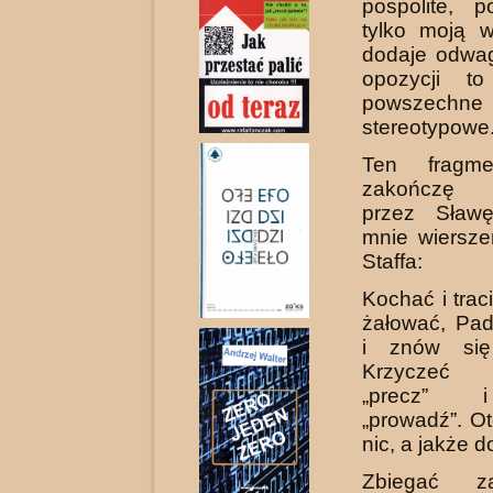
pospolite, 
tylko moją w
dodaje odwag
opozycji t
powsze
stereotypowe
Ten fragme
zakończę 
przez Sław
mnie wiersz
Staffa:
Kochać i trac
żałować, Pad
i znów się
Krzyczeć 
„precz” 
„prowadź”. Ot
nic, a jakże d
Zbiegać z