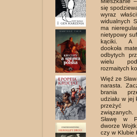
Mieszkanie 
się spodziew
wyraz właści
widualnych S
ma nieregular
nietypowy sufi
kąciki. A
dookoła mate
odbytych prz
wielu po
rozmaitych k
Więź ze Sławą
narasta. Zac
brania pr
udziału w jej
przeży
związanych.
Sławę w Pe
dworze Wojtk
czy w Klubie