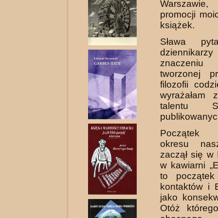
Warszawie,
promocji moi
książek.
Sława pyt
dziennikarz
zna­czeniu
tworzonej p
filozofii co­d
wyrażałam z
talentu 
publikowanyc
Początek 
okresu nas
zaczął się w
w kawiarni „E
to po­czątek
kontaktów i 
jako konsekw
Otóż któreg