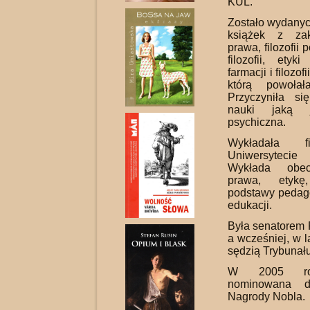
KUL.
Zostało wydanyc
książek z zakre
prawa, filozofii p
filozofii, etyki
farmacji i filozof
którą powoła
Przyczyniła s
nauki jaką j
psychiczna.
Wykładała f
Uniwersyteci
Wykłada obecn
prawa, etykę,
podstawy pedagog
edukacji.
Była senatorem 
a wcześniej, w l
sędzią Trybunał
W 2005 rok
nominowana d
Nagrody Nobla.