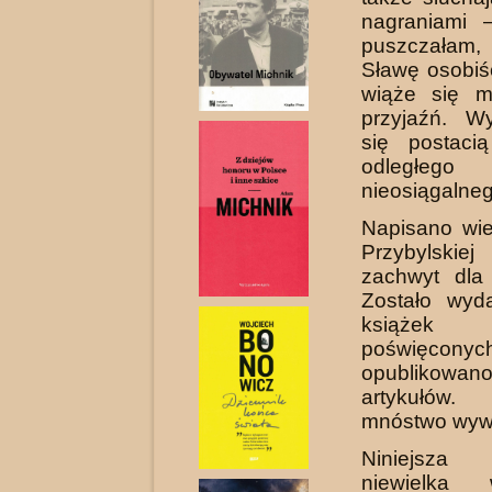
nagraniami 
puszczałam,
Sławę osobiś
wiąże się m
przyjaźń. W
się postaci
odleg
nieosiągalneg
Napisano wie
Przybylskie
zachwyt dla 
Zostało wyd
ksią­ż
poświęconyc
opublikow
artykułów.
mnóstwo wyw
Niniejsza
niewielka