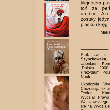
klejnotem pus
toń za per
urodzie, Aż
zostały jedy
piasku i kręgi
Mari
________________
Prof. zw. d
Szyszkowska
, 
członkiem Kom
„Polska 2000
Prezydium Pols
Nauk.
Ukończyła Wydz
Chrześcijańskie
Teologii Kato
Wydział Prawa 
Warszawskiego.
się na Wydziale 