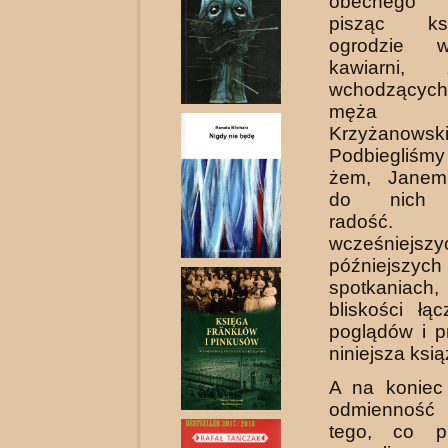
obecne­go 
pisząc k
ogrodzie w
kawiarni, 
wchodzących 
męża
Krzyżanowski
Podbiegliśmy
żem, Janem
do nich w
rado
wcześnie
późniejszych
spotkaniach
bliskości łą
poglądów i pr
niniejsza ksią
A na koniec
odmienność
tego, co pr