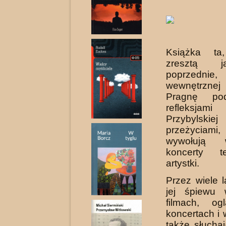
Książka ta
zresztą 
poprzednie,
wewnętrznej
Pragnę pod
refleksjam
Przybyl
przeżycia
wywołują
koncerty te
artystki.
Przez wiele l
jej śpiewu
filmach, og
koncertach i w
także słuchaj