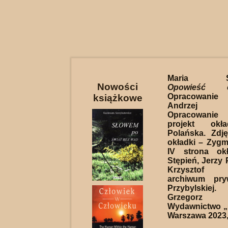
Maria Szy
Nowości
Opowieść 
Opracowanie 
książkowe
Andrzej 
Opracowanie 
projekt okł
Polańska. Zdję
okładki – Zyg
IV strona ok
Stępień, Jerzy 
Krzysztof R
archiwum pry
Przybylskie
Grzegorz 
Wydawnictwo „K
Warszawa 2023, 