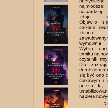
poetyckiego
najmłodsze;
najbar­dziej
zdaje inte
Objawiło si
całkiem nie
zbiorze 
zatytułowan
wymownie „P
Wybija on
tomiku najno
czytelnik tr
Dla zaznaj
dorobkiem au
się być ono 
ciekawym i 
poezja ta,
ustabilizowan
nabiera nowyc
Ra