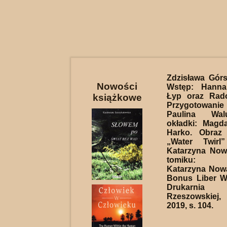
Zdzisława Gór
Nowości
Wstęp: Hanna
Łyp oraz Rad
książkowe
Przygotowani
Paulina Wal
okładki: Magd
Harko. Obraz
„Water Twirl
Katarzyna Now
tomiku: A
Katarzyna Now
Bonus Liber W
Drukarnia
Rzeszowskie
2019, s. 104.