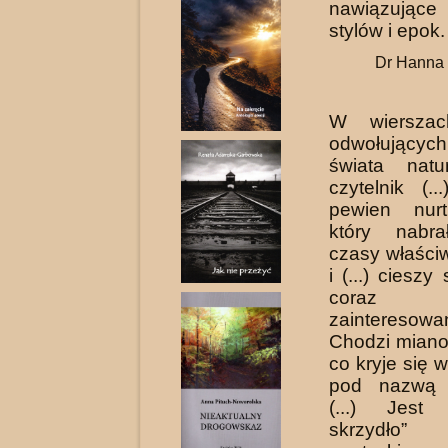
nawiązujące
stylów i epok.
Dr Hanna 
W wierszac
odwołujący
świata nat
czytelnik (..
pewien nurt
który nabra
czasy właści
i (...) cieszy
coraz w
zainteresowa
Chodzi miano
co kryje się 
pod nazwą e
(...) Jest 
skrzydło