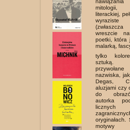
nawiązania d
mitologii,
literackiej, p
wyraziste
(zwłaszcza
wreszcie na
po­etki, która
malarką, fasc
tylko kolo
sztuką. 
przywoła
nazwiska, jak
Degas, C
aluzjami czy
do obrazó
autorka po
licznych 
zagranic
oryginałach.
motywy m