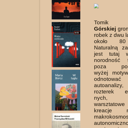
Tomi
Górskiej
grom
robek z dwu l
około 80 
Naturalną z
jest tutaj 
norodność t
poza podk
wyżej motyw
odnotować
autoanalizy
rozterek eg
nych, p
warsztatowe 
kreacje 
makrokosmos
autonomiczno