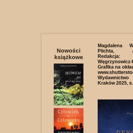
Magdalena Wę
Nowości
Plichta,
Redakcja: 
książkowe
Węgrzynowicz-P
Grafika na okład
www.shuttersto
Wydawnict
Kraków 2025, s.