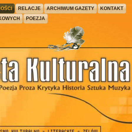
OŚCI
RELACJE
ARCHIWUM GAZETY
KONTAKT
ŻKOWYCH
POEZJA