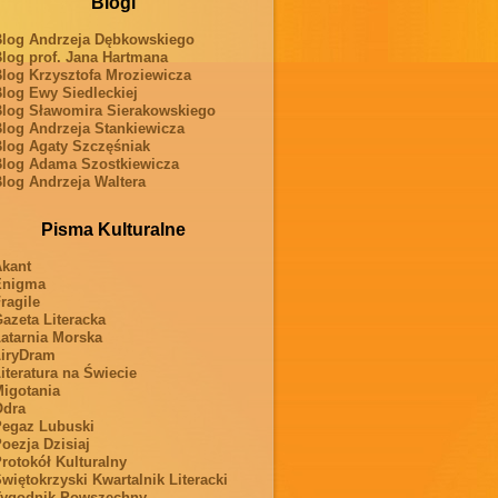
Blogi
log Andrzeja Dębkowskiego
log prof. Jana Hartmana
log Krzysztofa Mroziewicza
log Ewy Siedleckiej
log Sławomira Sierakowskiego
log Andrzeja Stankiewicza
log Agaty Szczęśniak
log Adama Szostkiewicza
log Andrzeja Waltera
Pisma Kulturalne
kant
Enigma
ragile
azeta Literacka
atarnia Morska
iryDram
iteratura na Świecie
igotania
Odra
egaz Lubuski
oezja Dzisiaj
rotokół Kulturalny
więtokrzyski Kwartalnik Literacki
ygodnik Powszechny