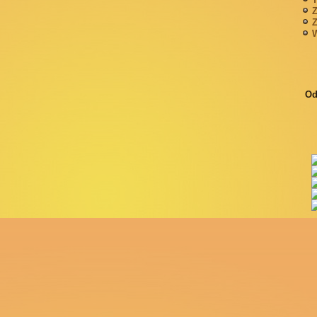
Z
Z
W
Od