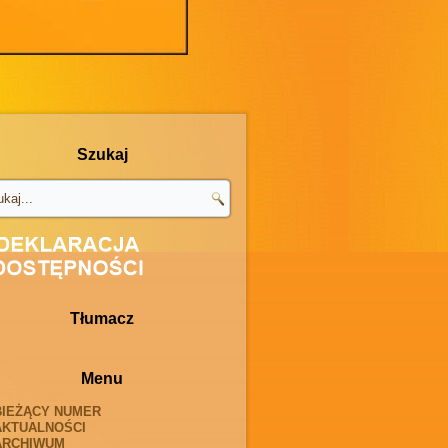
Szukaj
Tłumacz
Menu
BIEŻĄCY NUMER
AKTUALNOŚCI
ARCHIWUM