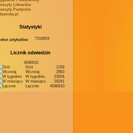
eszyty Literackie
eszyty Poetyckie
ywrota.pl
Statystyki
7318933
słon artykułów:
Licznik odwiedzin
4596810
Dziś
1256
Wczoraj
2863
W tygodniu
23504
W miesiącu
29241
Łącznie
4596810