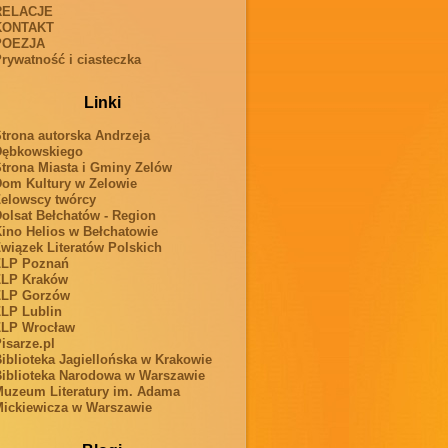
RELACJE
KONTAKT
POEZJA
rywatność i ciasteczka
Linki
trona autorska Andrzeja
Dębkowskiego
trona Miasta i Gminy Zelów
om Kultury w Zelowie
elowscy twórcy
olsat Bełchatów - Region
ino Helios w Bełchatowie
wiązek Literatów Polskich
ZLP Poznań
ZLP Kraków
ZLP Gorzów
LP Lublin
ZLP Wrocław
isarze.pl
iblioteka Jagiellońska w Krakowie
iblioteka Narodowa w Warszawie
uzeum Literatury im. Adama
ickiewicza w Warszawie