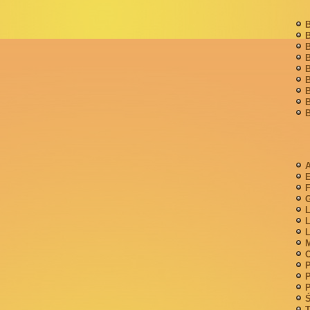
B
B
B
B
B
B
B
B
B
A
F
G
L
L
L
M
P
P
P
Ś
T