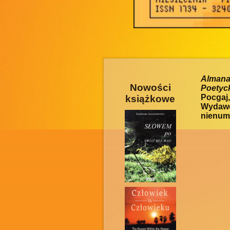
Alman
Nowości
Poety
Pocgaj
książkowe
Wydawc
nienum