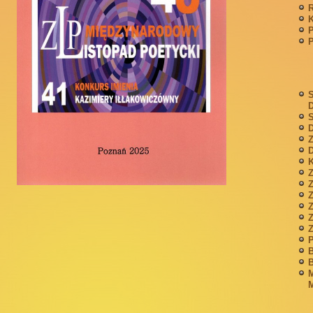
P
S
S
D
Z
D
K
Z
Z
P
B
B
M
M