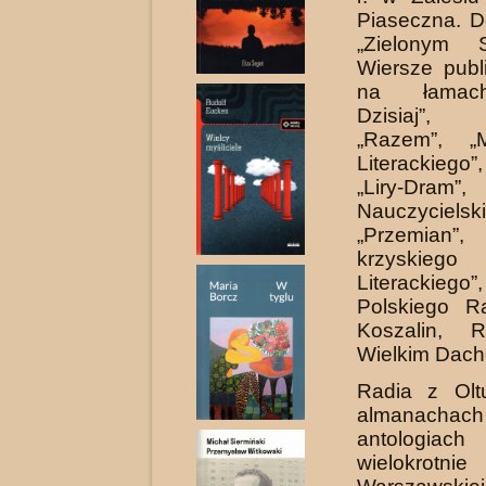
Piasecz­na. 
„Zielonym S
Wiersze publ
na łamach
Dzisiaj”, 
„Razem”, „M
Literackiego
„Liry-Dram
Nauczycielski
„Przemian”
krzyskiego 
Literackiego”
Polskiego R
Kosza­lin, 
Wielkim Dach
Radia z Olt
almana
antolo
wielokrotnie