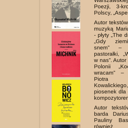
Warszawski
Poezji, 3-kr
Polscy, „Aspe
Autor tekstó
muzyką Mari
- płyty „The dri
„Gdy ziem
snem” – 
pastorałki, „
w nas”. Autor
Polonii „Ko
wracam” –
Piotra
Kowalickie
piosenek dla 
kompozytore
Autor tekst
barda Dariu
Pauliny Bas
również 