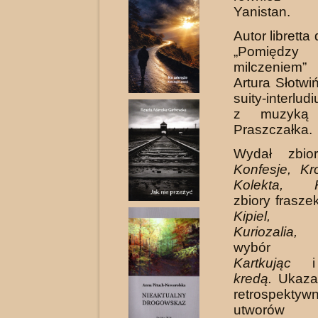
Yanistan.
Autor libretta
„Pomiędzy
milczeniem
Artura Słotwi
suity-interlud
z muzyką 
Praszczałka.
Wydał zbior
Konfesje, Kr
Kolekta, Ka
zbiory frasze
Kipiel, K
Kuriozalia,
wybór af
Kartkując
kredą.
Ukazał
retrospekty
utworó