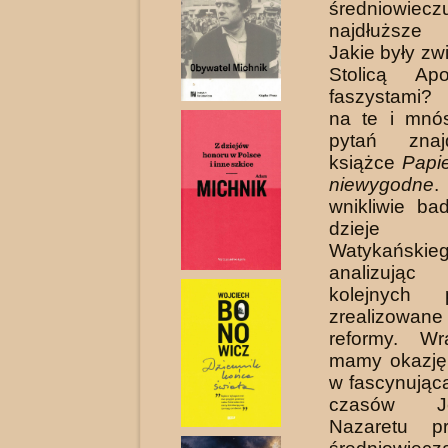
średniowieczu
najdłuższe
Jakie były zw
Stolicą Ap
faszystami?
na te i mnó
pytań znaj
książce
Papi
niewygodne
wnikliwie ba
dzieje 
Watykańskieg
analizując 
kolejnych 
zrealizowane
reformy. W
mamy okazję
w fascy­nując
czasów J
Nazaretu p