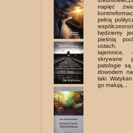
średniowiec
napięć zwi
kontr­refor
pełną polityc
współ­czes
będziemy je
pieśnią poc
ustach.
tajemnice, 
skrywane p
patologie są
dowodem na 
taki Watykan
go malują...