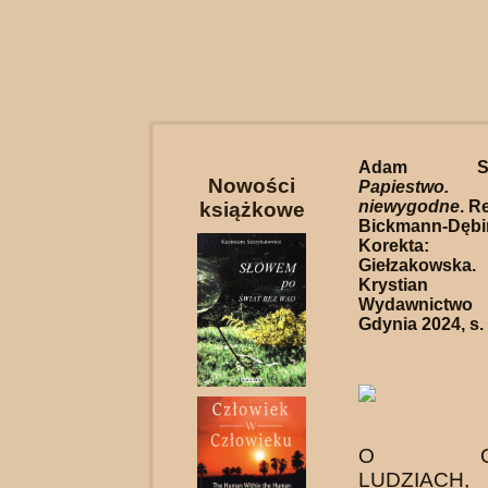
Adam Skwie
Nowości
Papiestw
niewygodne
. R
książkowe
Bickmann-Dębi
Korekta: M
Giełzakowsk
Krystian
Wydawnictwo
Gdynia 2024, s.
O OMY
LUDZIACH