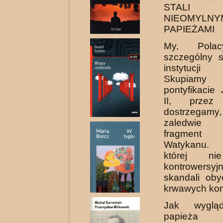
STAL
NIEOMYLNY
PAPIEŻAMI
My, Pola
szczególny 
instytucji 
Skupiamy
pontyfikacie
II, prze
dostrzega
zaledwie 
fragment 
Watykanu. H
której nie
kontrowersyjn
skandali oby
krwawych konf
Jak wygląd
papi