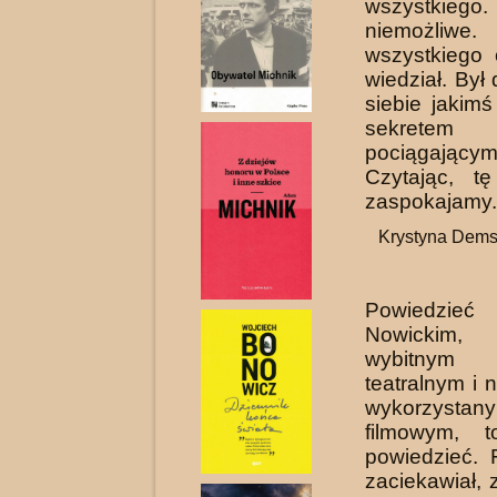
wszystki
niemożliw
wszystkiego 
wiedział. Był 
siebie jakim
sekre
pociągającym
Czytając, t
zaspokajamy.
Krystyna Dems
Powiedzie
Nowickim
wybitnym
teatralnym i 
wykorzystan
filmowym, 
powiedzieć. 
zaciekawiał, 