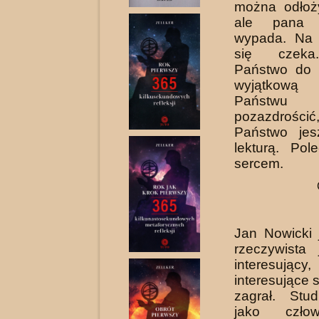
można odłoży
ale pana 
wypada. Na
się czeka
Państwo do 
wyjątkow
Państwu 
pozazdrośc
Państwo jes
lekturą. Po
sercem.
Jan Nowicki 
rzeczywista 
interesuj
interesujące s
zagrał. Stu
jako człow