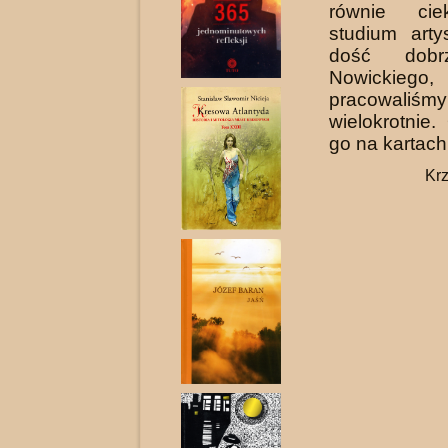
równie cie
studium arty
dość dobr
Nowickiego,
pracowali
wielokrotnie
go na kartach 
Krz