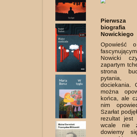
Pierwsz
biograf
Nowickiego
Opowieść o
fascynujący
Nowicki cz
zapartym tch
strona bu
pytania,
dociekania.
można opow
końca, ale c
nim opowie
Szarłat podję
rezultat jest
wcale nie 
dowiemy si