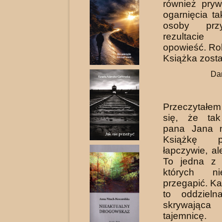
również pryw
ogarnięcia ta
osoby prz
rezultacie
opowieść. Rol
Książka zosta
Dan
Przeczytałe
się, że ta
pana Jana n
Książkę po
łapczywie, al
To jedna z t
których n
przegapić. Ka
to oddzielna
skrywają
tajemnicę.