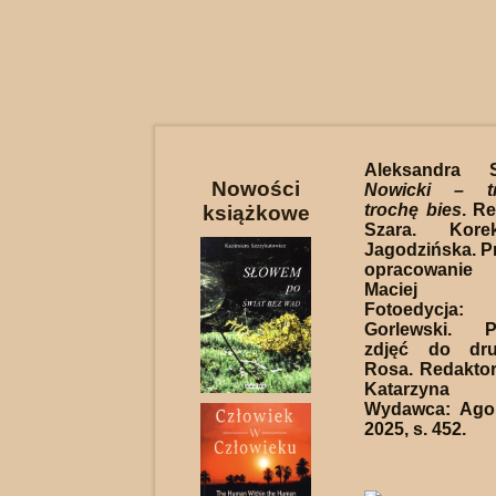
Aleksandra 
Nowości
Nowicki – tr
trochę bies
. Re
książkowe
Szara. Kore
Jagodzińska. Pr
opracowanie
Maciej Tr
Fotoedycja
Gorlewski. P
zdjęć do dru
Rosa. Redakto
Katarzyna
Wydawca: Ago
2025, s. 452.