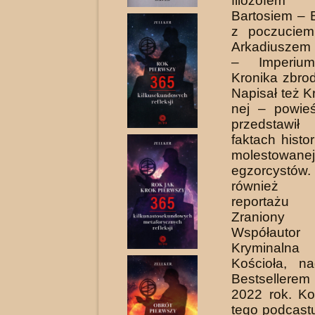
filozofem 
Bartosiem – 
z poczuciem
Arkadiuszem
– Imperium
Kronika zbrod
Napisał też K
nej – powieś
przedstawił
faktach histor
molestowa
egzorcyst
również 
reportażu 
Zraniony
Współautor
Kryminalna
Kościoła, n
Best­sellere
2022 rok. Ko
tego podcast