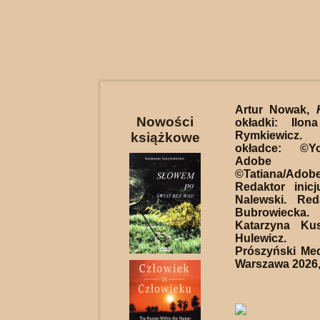
Artur Nowak,
Nowości
okładki: Ilon
Rymkiewicz.
książkowe
okładce: ©Y
Adobe 
©Tatiana/Ad
Redaktor inicj
Nalewski. Red
Bubrowiecka
Katarzyna Ku
Hulewicz.
Prószyński Medi
Warszawa 2026, 