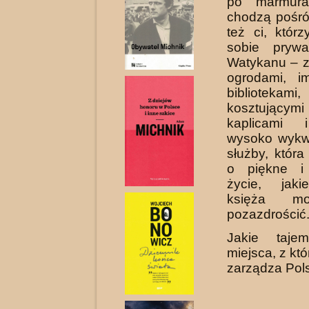
po marmura
chodzą pośród
też ci, któr
so­bie pryw
Watykanu – 
ogrodami, i
bibliotekami,
kosztujący
kaplicami 
wysoko wykwa
służby, któr
o piękne i
życie, jaki
księża mo
pozazdrościć
Jakie tajem
miejsca, z kt
zarządza Pol