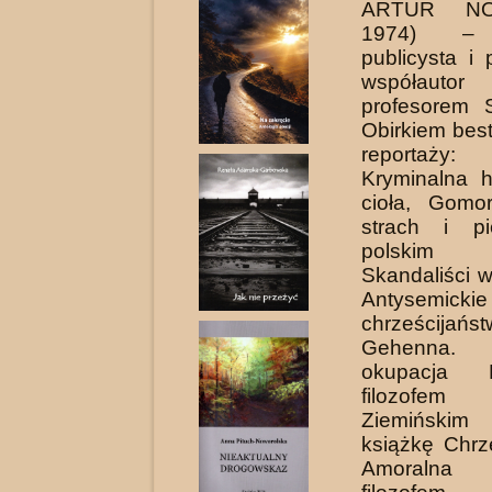
ARTUR NO
1974) – 
publicysta i 
współauto
profesorem 
Obirkiem bes
reportaży:
Kryminalna h
cioła, Gomo
strach i p
polskim K
Skandaliści 
Antysemickie
chrześcija
Gehenna. 
okupacja 
filozofem 
Ziemińskim 
książkę Chrz
Amoral­na 