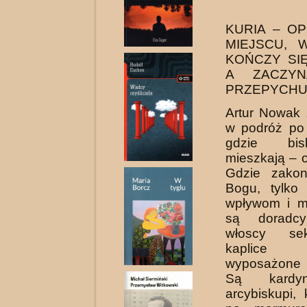
KURIA – O
MIEJSCU, 
KOŃCZY SIĘ
A ZACZYN
PRZEPYCHU
Artur Nowak 
w podróż po 
gdzie bis
mieszkają – o
Gdzie zakon
Bogu, tylko 
wpływom i m
są doradcy 
włoscy sek
kaplice
wyposażone n
Są kardyn
arcybiskupi,