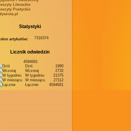
eszyty Literackie
eszyty Poetyckie
ywrota.pl
Statystyki
7316374
słon artykułów:
Licznik odwiedzin
4594681
Dziś
1990
Wczoraj
2732
W tygodniu
21375
W miesiącu
27112
Łącznie
4594681