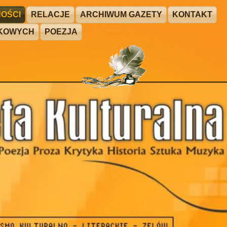
OŚCI
RELACJE
ARCHIWUM GAZETY
KONTAKT
ŻKOWYCH
POEZJA