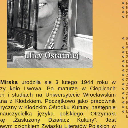
P
S
S
D
Z
D
K
Z
 Mirska
urodziła się 3 lutego 1944 roku w
dzy koło Lwowa. Po maturze w Cieplicach
Z
ch i studiach na Uniwersyte­cie Wrocławskim
P
ana z Kłodzkiem. Początkowo jako pracownik
B
ryczny w Kłodzkim Ośrodku Kultury, na­stępnie
B
M
nauczycielka języka polskiego. Otrzymała
M
­kę „Zasłużony Działacz Kultury”. Jest
owym członkiem Związku Literatów Polskich w