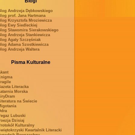
Blogi
log Andrzeja Dębkowskiego
log prof. Jana Hartmana
log Krzysztofa Mroziewicza
log Ewy Siedleckiej
log Sławomira Sierakowskiego
log Andrzeja Stankiewicza
log Agaty Szczęśniak
log Adama Szostkiewicza
log Andrzeja Waltera
Pisma Kulturalne
kant
Enigma
ragile
azeta Literacka
atarnia Morska
iryDram
iteratura na Świecie
igotania
Odra
egaz Lubuski
oezja Dzisiaj
rotokół Kulturalny
więtokrzyski Kwartalnik Literacki
ygodnik Powszechny