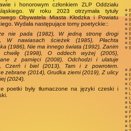
awie i honorowym człon­kiem ZLP Oddziału
śląskiego. W roku 2023 otrzymała ty­tuły
B
B
owego Obywatela Miasta Kłodzka i Powiatu
B
kiego. Wydała następujące tomy poetyckie::
B
B
ze nie pada (1982), W jedną stronę drogi
B
B
), W nawiasach ścieżek (1985), Płachta
B
ka (1986), Nie ma innego świata (1992), Zanim
B
ę chwilę (1998), O oddech wyżej (2005),
ane z pamięci (2008), Odchodzi i ulatuje
), Czerń i biel (2013), Tam i z powrotem.
A
e zebrane (2014), Grudka ziemi (2019), Z ulicy
iej (2024).
F
G
e poetki były tłumaczone na języki czeski i
L
L
ki.
L
M
P
P
P
Ś
T