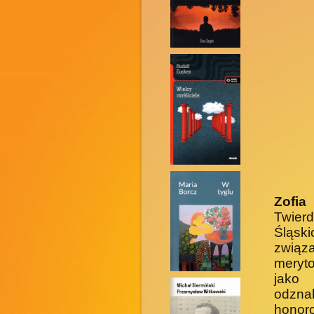
Zofia
Twier
Śląski
związ
meryto
jako 
odzna
honor