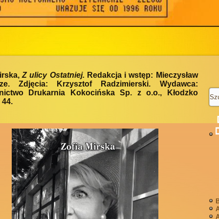
irska,
Z ulicy Ostatniej.
Redakcja i wstęp: Mieczysław
ze. Zdjęcia: Krzysztof Radzimierski. Wydawca:
ictwo Drukarnia Kokocińska Sp. z o.o., Kłodzko
 44.