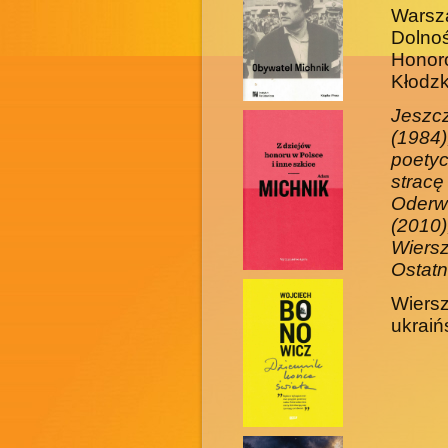
Warsz
Dolno
Honor
Kłodz­
Jeszc
(1984
poetyc
strac
Oderw
(2010
Wiersz
Ostatn
Wiersz
ukraińs