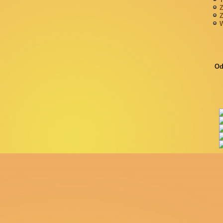
Z
Z
W
Od