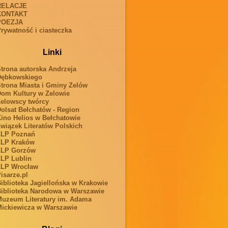
RELACJE
KONTAKT
POEZJA
rywatność i ciasteczka
Linki
trona autorska Andrzeja
Dębkowskiego
trona Miasta i Gminy Zelów
om Kultury w Zelowie
elowscy twórcy
olsat Bełchatów - Region
ino Helios w Bełchatowie
wiązek Literatów Polskich
ZLP Poznań
ZLP Kraków
ZLP Gorzów
LP Lublin
ZLP Wrocław
isarze.pl
iblioteka Jagiellońska w Krakowie
iblioteka Narodowa w Warszawie
uzeum Literatury im. Adama
ickiewicza w Warszawie