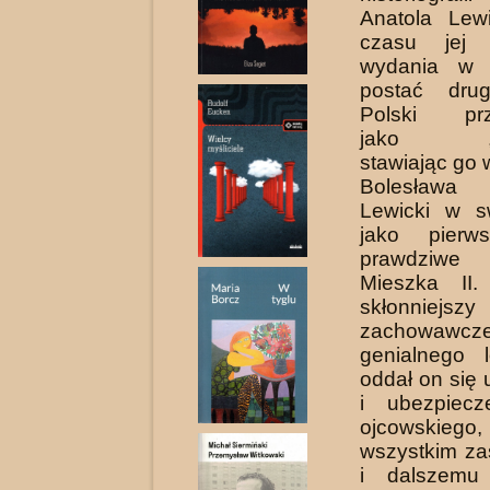
Anatola Lew
czasu jej 
wydania w 
postać drug
Polski prz
jako „gn
stawiając go 
Bolesława 
Lewicki w s
jako pierw
prawdziwe
Mieszka II.
skłonniejsz
zachowawcz
genialnego l
oddał on się 
i ubezpiecz
ojcowskieg
wszystkim za
i dalszemu 