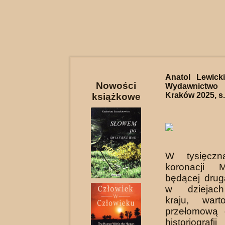
Anatol Lewick
Nowości
Wydawnictwo 
Kraków 2025, s.
książkowe
W tysięczn
koronacji M
będącej drug
w dziejac
kraju, war
przełomową d
historiogr