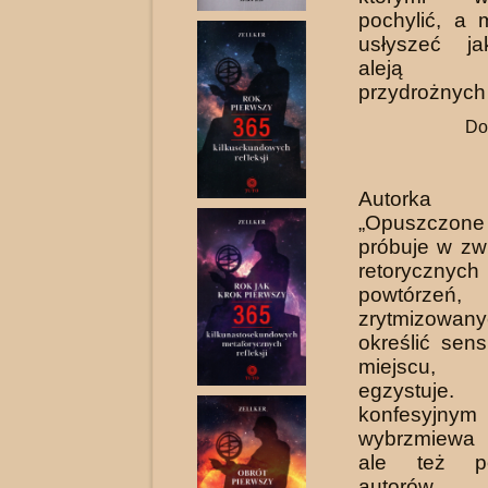
pochylić, a
usłyszeć ja
aleją 
przydrożnych 
Do
Autorka
„Opuszczon
próbuje w zwi
retoryczny
powtórzeń,
zrytmizowa
określić sens
miejscu,
egzystuj
konfesyjny
wybrzmiewa 
ale też p
autorów op