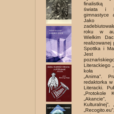
finalistką 
świata i 
gimnastyce ar
Jako 
zadebiutow
roku w au
Wielkim Da
realizowanej 
Spottka i Ma
Jest czł
poznańskie
Literackiego 
koła Lite
„Anima”. Pr
redaktorka w
Lite­racki. P
„Protokole K
„Akancie”,
Kulturalnej”, 
„Recogito.eu