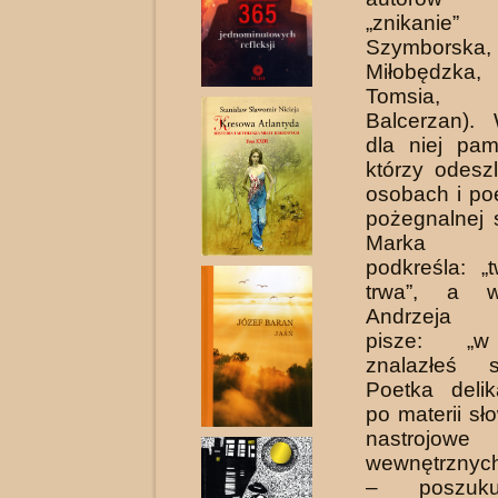
„znikanie”
Szymborska
Miłobędzk
Tomsia,
Balcerzan).
dla niej pam
którzy odeszl
osobach i po
pożegnalnej s
Marka S
podkreśla: „
trwa”, a w
Andrzeja S
pisze: „w
znalazłeś sc
Poetka delik
po materii sł
nastrojow
wewnętrznyc
– poszuku