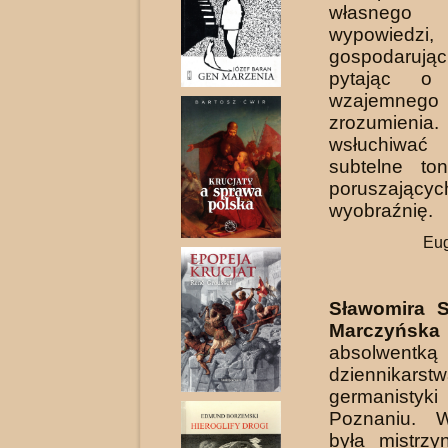
własnego
wypowiedzi,
gospodarują
pytając o 
wzajemnego
zrozumien
wsłuchiw
subtelne ton
poruszającyc
wyobraźnię.
Eu
Sławomira 
Marczyńska
absolwent­ką
dziennik
germanist
Poznaniu. 
była mistrzy