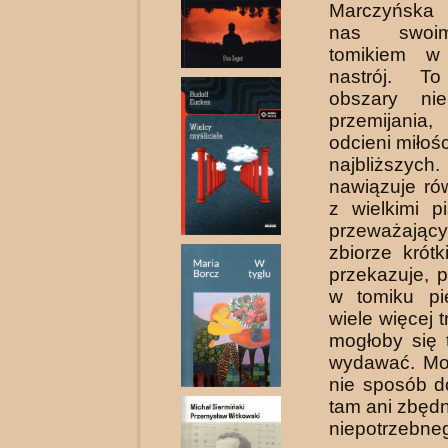
Marczyńska
nas swoi
tomikiem w 
nastrój. To
obszary nie
przemijani
odcieni miłośc
najbliższy
nawiązuje ró
z wielkimi p
przeważa
zbiorze krót
przekazuje, 
w tomiku pi
wiele więcej tr
mogłoby się 
wydawać. Mo
nie sposób d
tam ani zbędn
niepotrzebne