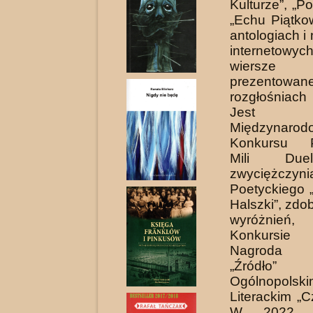
Kulturze”, „P
„Echu Piątko
antologiach i
interneto
wiersz
prezent
rozgłośniach
Jest fin
Międzynarod
Konkursu P
Mili Due
zwyciężczyn
Poetyckiego 
Halszki”, zdob
wyróżnień
Konkursie 
Nagroda 
„Źródł
Ogólnopolski
Lite­rackim „C
W 2022 r