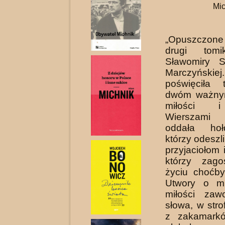
Mic
„Opuszczone
drugi tomi
Sławomiry S
Marczyńskie
poświęciła 
dwóm ważny
miłości i
Wierszami 
oddała hoł
którzy odeszl
przyjaciołom
którzy zago
życiu choćby
Utwo­ry o mi
miłości zaw
słowa, w str
z zaka­mark