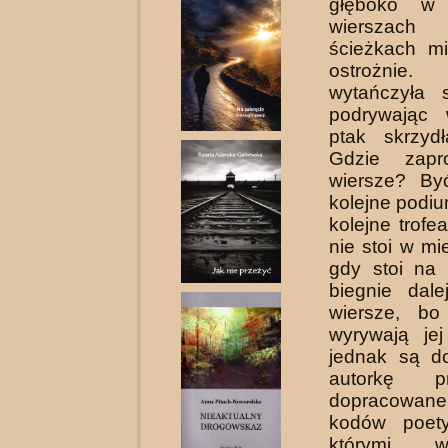
głęboko w
wierszac
ścieżkach mi
ostrożnie
wytańczyła s
podrywając 
ptak skrzyd
Gdzie zapr
wiersze? B
kolejne podiu
kolejne trofe
nie stoi w mi
gdy stoi na 
biegnie dal
wiersze, bo
wyrywają je
jednak są d
autorkę pr
dopracowa
kodów poety
którymi w