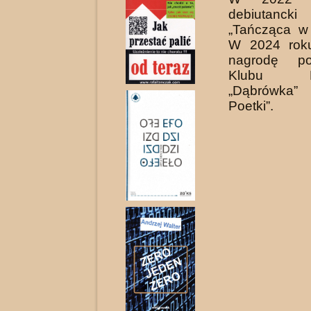
debiutanc
„Tańcząca w
W 2024 roku
nagrodę po
Klubu Lit
„Dąbrów­ka”
Poetki”.