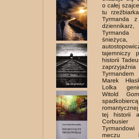
o całej szajc
tu rzeźbiarka
Tyrmanda z 
dziennikarz,
Tyrmanda
śnieżyca, 
autostop
tajemniczy 
historii Tade
zaprzyjaź
Tyrmandem 
Marek Hłas
Lolka gen
Witold Gom
spadkobierc
romantycznej
tej historii 
Corbusie
Tyrmandowi
meczu kos