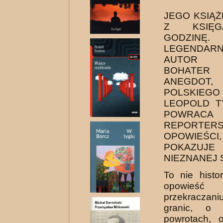
JEGO KSIĄŻ
Z KSIĘ
GODZINĘ.
LEGENDARN
AUT
BOHATER 
ANEGDO
POLSKIEGO
LEOPOLD T
POWR
REPORTERS
OPOWIEŚC
POKAZU
NIEZNANEJ 
To nie histo
opowi
przekraczani
granic, o 
powrotach, 