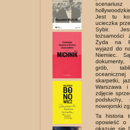
scenariusz
hollywoodzk
Jest tu kon
ucieczka prz
Sybir. Je
tożsamości 
Żyda na F
wyjazd do na
Niemiec. Są
dokumenty,
grób, tab
oceaniczne
skarpetki, j
Warszawa i 
zdjęcie sprz
podsłuchy, 
nowojorski zgi
Ta historia 
opowieść 
okazuje się 