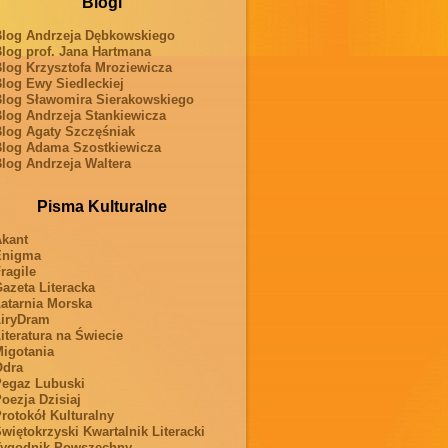
Blogi
log Andrzeja Dębkowskiego
log prof. Jana Hartmana
log Krzysztofa Mroziewicza
log Ewy Siedleckiej
log Sławomira Sierakowskiego
log Andrzeja Stankiewicza
log Agaty Szczęśniak
log Adama Szostkiewicza
log Andrzeja Waltera
Pisma Kulturalne
kant
Enigma
ragile
azeta Literacka
atarnia Morska
iryDram
iteratura na Świecie
igotania
Odra
egaz Lubuski
oezja Dzisiaj
rotokół Kulturalny
więtokrzyski Kwartalnik Literacki
ygodnik Powszechny