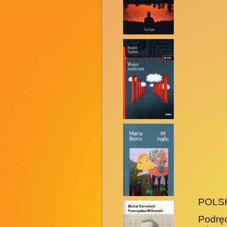
POLS
Podrę