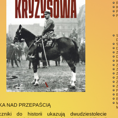
P
S
S
D
Z
D
K
Z
Z
P
B
B
M
KA NAD PRZEPAŚCIĄ
M
czniki do historii ukazują dwudziestolecie