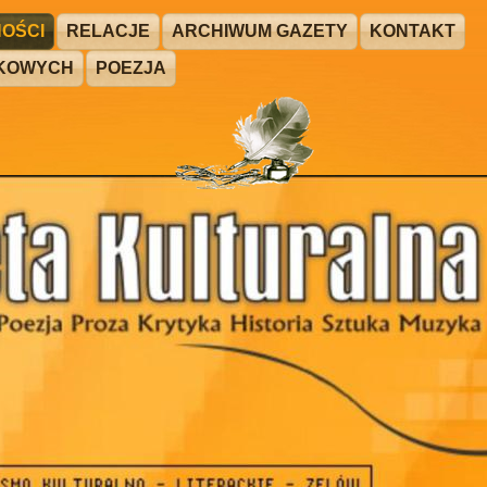
OŚCI
RELACJE
ARCHIWUM GAZETY
KONTAKT
ŻKOWYCH
POEZJA