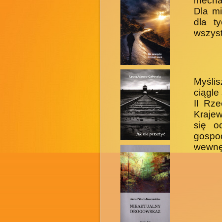
mechan
Dla mi
dla t
wszyst
Myślis
ciągle
II Rz
Krajew
się o
gosp
wewnęt