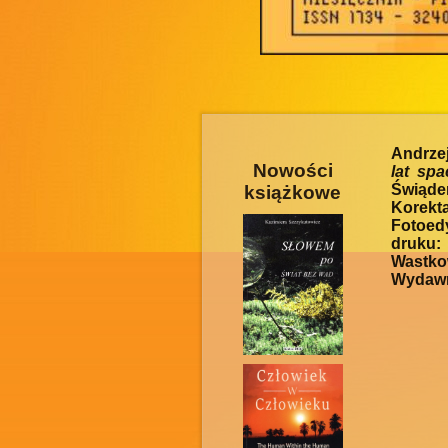
Andrze
Nowości
lat spa
Świąde
książkowe
Korekta
Fotoed
druku:
Wastko
Wydawn