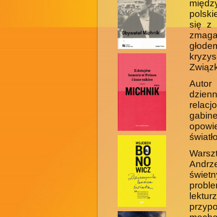
między
polski
się z
zmaga
głodem
kryzy
Związk
Autor
dzien
relac
gabin
opowi
światło
Warsz
Andrz
świet
proble
lektu
przyp