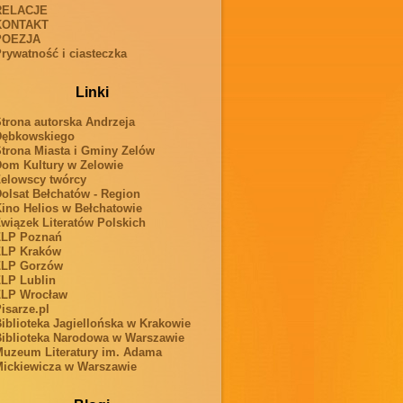
RELACJE
KONTAKT
POEZJA
rywatność i ciasteczka
Linki
trona autorska Andrzeja
Dębkowskiego
trona Miasta i Gminy Zelów
om Kultury w Zelowie
elowscy twórcy
olsat Bełchatów - Region
ino Helios w Bełchatowie
wiązek Literatów Polskich
ZLP Poznań
ZLP Kraków
ZLP Gorzów
LP Lublin
ZLP Wrocław
isarze.pl
iblioteka Jagiellońska w Krakowie
iblioteka Narodowa w Warszawie
uzeum Literatury im. Adama
ickiewicza w Warszawie