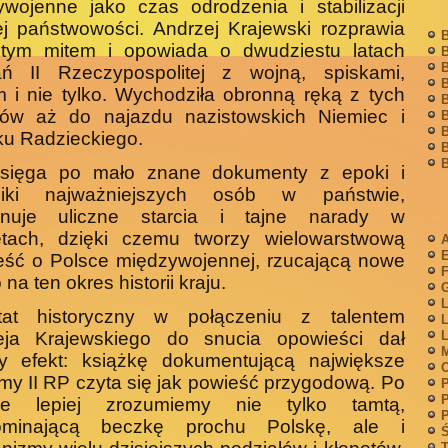
wojenne jako czas odrodzenia i stabilizacji
ej państwowości. Andrzej Krajewski rozprawia
B
 tym mitem i opowiada o dwudziestu latach
B
B
ń II Rzeczypospolitej z wojną, spiskami,
B
 i nie tylko. Wychodziła obronną ręką z tych
B
sów aż do najazdu nazistowskich Niemiec i
B
B
u Radzieckiego.
B
B
 sięga po mało znane dokumenty z epoki i
niki najważniejszych osób w państwie,
jonuje uliczne starcia i tajne narady w
etach, dzięki czemu tworzy wielowarstwową
A
eść o Polsce międzywojennej, rzucającą nowe
F
 na ten okres historii kraju.
G
L
tat historyczny w połączeniu z talentem
L
eja Krajewskiego do snucia opowieści dał
L
M
ny efekt: książkę dokumentującą największe
my II RP czyta się jak powieść przygodową. Po
P
P
rze lepiej zrozumiemy nie tylko tamtą,
P
ominającą beczkę prochu Polskę, ale i
Ś
T