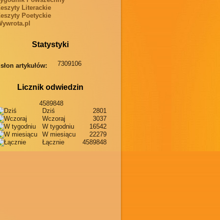
eszyty Literackie
eszyty Poetyckie
ywrota.pl
Statystyki
7309106
słon artykułów:
Licznik odwiedzin
4589848
Dziś
2801
Wczoraj
3037
W tygodniu
16542
W miesiącu
22279
Łącznie
4589848