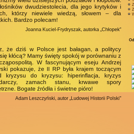
izmy wielu dzisiejszych podziałów i kłopotów.
Z
łośników dwudziestolecia, dla jego krytyków i
Z
ych, którzy niewiele wiedzą, słowem – dla
W
kich. Bardzo polecam!
Joanna Kuciel-Frydryszak, autorka „Chłopek”
Od
z, że dziś w Polsce jest bałagan, a politycy
 się kłócą? Mamy święty spokój w porównaniu z
ecząpospolitą. W fascynującym eseju Andrzej
ski pokazuje, że II RP była krajem toczącym
d kryzysu do kryzysu: hiperinflacja, kryzys
odarczy, zamach stanu, krwawe spory
rzne. Bogate źródła i świetne pióro!
Adam Leszczyński, autor „Ludowej Historii Polski”