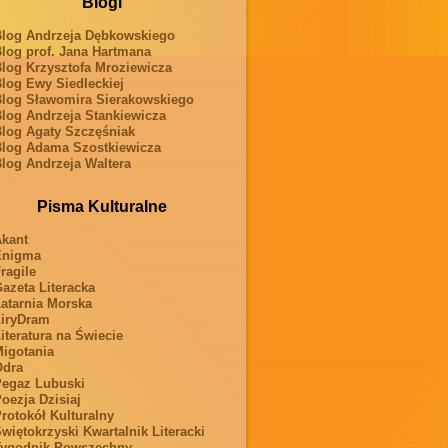
Blogi
log Andrzeja Dębkowskiego
log prof. Jana Hartmana
log Krzysztofa Mroziewicza
log Ewy Siedleckiej
log Sławomira Sierakowskiego
log Andrzeja Stankiewicza
log Agaty Szczęśniak
log Adama Szostkiewicza
log Andrzeja Waltera
Pisma Kulturalne
kant
Enigma
ragile
azeta Literacka
atarnia Morska
iryDram
iteratura na Świecie
igotania
Odra
egaz Lubuski
oezja Dzisiaj
rotokół Kulturalny
więtokrzyski Kwartalnik Literacki
ygodnik Powszechny