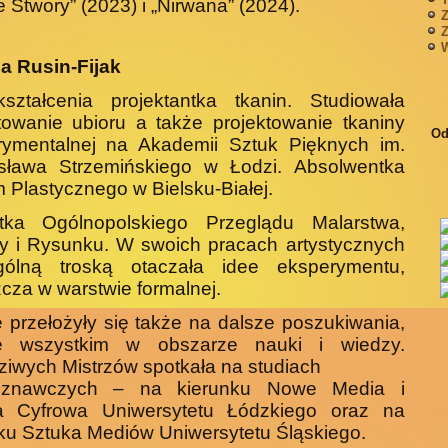
 Stwory” (2023) i „Nirwana” (2024).
Z
Z
W
a Rusin-Fijak
ształcenia projektantka tkanin. Studiowała
towanie ubioru a także projektowanie tkaniny
Od
rymentalnej na Akademii Sztuk Pięknych im.
sława Strzemińskiego w Łodzi. Absolwentka
 Plastycznego w Bielsku-Białej.
istka Ogólnopolskiego Przeglądu Malarstwa,
y i Rysunku. W swoich pracach artystycznych
gólną troską otaczała idee eksperymentu,
cza w warstwie formalnej.
e przełożyły się także na dalsze poszukiwania,
e wszystkim w obszarze nauki i wiedzy.
iwych Mistrzów spotkała na studiach
roznawczych – na kierunku Nowe Media i
ra Cyfrowa Uniwersytetu Łódzkiego oraz na
ku Sztuka Mediów Uniwersytetu Śląskiego.