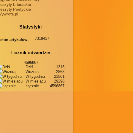
eszyty Literackie
eszyty Poetyckie
ywrota.pl
Statystyki
7319437
słon artykułów:
Licznik odwiedzin
4596867
Dziś
1313
Wczoraj
2863
W tygodniu
23561
W miesiącu
29298
Łącznie
4596867