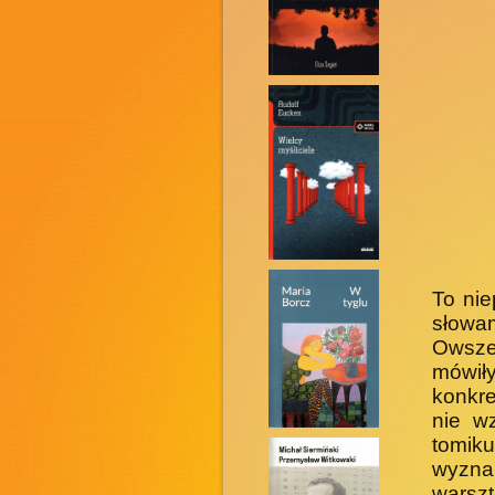
To nie
słowa
Owsze
mówiły
konkre
nie wz
tomik
wyzna
warszt