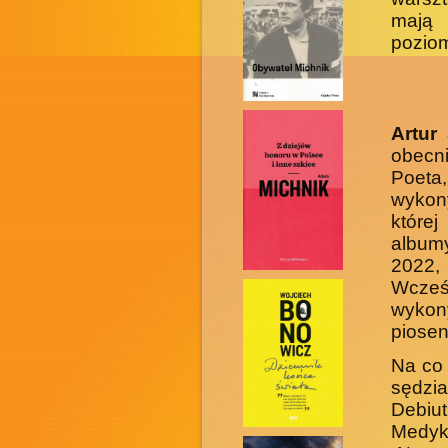
mają
pozio
Artur
obecn
Poeta
wykon
której
albumy
2022
Wcześn
wykony
piosen
Na co 
sędzi
Debiu
Medyk