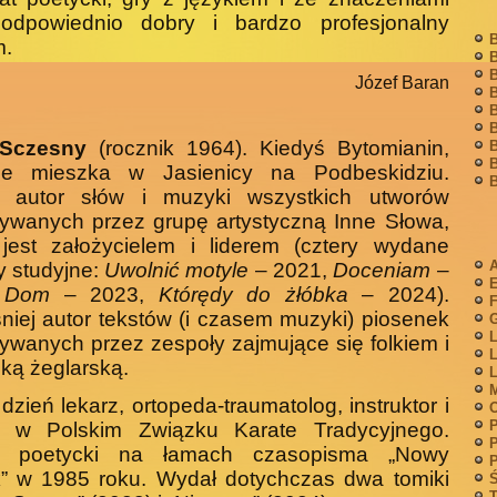
 odpowiednio
dobry i bardzo profesjonalny
B
m.
B
B
Józef Baran
B
B
B
 Sczesny
(rocznik 1964). Kiedyś Bytomianin,
B
B
ie mieszka w Jasienicy na Podbeskidziu.
B
, autor słów i muzyki wszystkich utworów
ywanych przez grupę artystyczną Inne Słowa,
 jest założycielem i liderem (cztery wydane
A
 studyjne:
Uwolnić motyle
– 2021,
Doceniam
–
,
Dom
– 2023,
Którędy do żłóbka
– 2024).
F
iej autor tekstów (i czasem muzyki) piosenek
G
L
wanych przez zespoły zajmujące się folkiem i
L
ką żeglarską.
L
M
dzień lekarz, ortopeda-traumatolog, instruktor i
P
a w Polskim Związku Karate Tradycyjnego.
P
t poetycki na łamach czasopisma „Nowy
P
” w 1985 roku.
Wydał dotychczas dwa tomiki
Ś
T