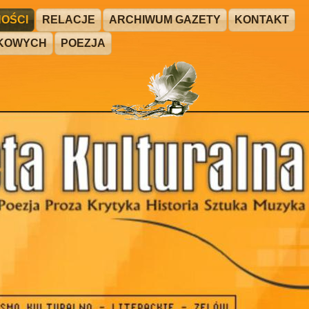
OŚCI
RELACJE
ARCHIWUM GAZETY
KONTAKT
ŻKOWYCH
POEZJA