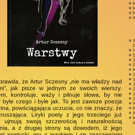
P
S
S
D
Z
D
K
Z
prawda, że Artur Sczesny „nie ma władzy nad
mi”, jak pisze w jednym ze swoich wierszy.
Z
m, kontroluje, waży i pilnuje słowa, by nie
 byle czego i byle jak. To jest zawsze poezja
P
tna, powściągająca uczucia,
co nie znaczy, że
B
B
ruszająca. Liryki poety z jego trzeciego już
M
u ujmują swoją szczerością i naturalnością
M
nia, a z drugiej strony są dowodem, iż jego
at poetycki, gry z językiem i ze znaczeniami