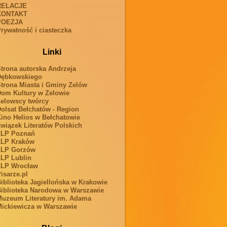
RELACJE
KONTAKT
POEZJA
rywatność i ciasteczka
Linki
trona autorska Andrzeja
Dębkowskiego
trona Miasta i Gminy Zelów
om Kultury w Zelowie
elowscy twórcy
olsat Bełchatów - Region
ino Helios w Bełchatowie
wiązek Literatów Polskich
ZLP Poznań
ZLP Kraków
ZLP Gorzów
LP Lublin
ZLP Wrocław
isarze.pl
iblioteka Jagiellońska w Krakowie
iblioteka Narodowa w Warszawie
uzeum Literatury im. Adama
ickiewicza w Warszawie