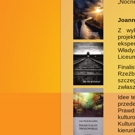
„Nocne
Joann
Z wyk
projek
ekspe
Włady
Liceum
Final
Rzeźb
szcze
zwłasz
Idee t
przed
Prawdz
kultu
Kultu
kierun