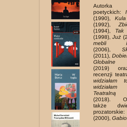
Autork
poetyckich:
(1990),
Kula
(1992),
Zb
(1994),
Tak 
(1998),
Już
(
mebli ku
(2006),
S
(2011),
Dobie
Globalne o
(2019) ora
recenzji teat
widziałam 
widziałam
(
Teatralną 
(2018). Op
także dwi
prozators
(2000),
Gabio