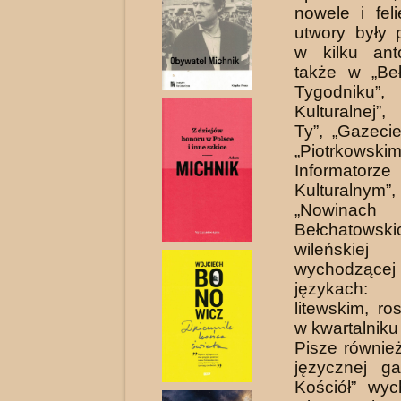
nowele i fel
utwory były 
w kilku ant
także w „Be
Tygodniku”
Kulturalnej”
Ty”, „Gazeci
„Piotrkowski
Informatorze
Kulturalnym”
„Nowinach
Bełchatowskic
wileńskiej „
wychodzące
językach:
litewskim, ro
w kwartalniku 
Pisze równie
języcznej g
Kościół” wy