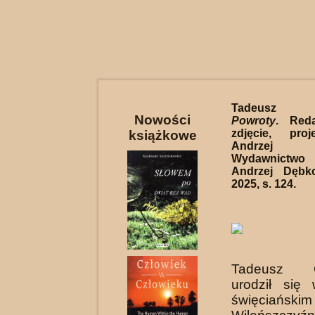
Tadeusz Cz
Nowości
Powroty
. Reda
zdjęcie, proj
książkowe
Andrzej D
Wydawnictwo
Andrzej Dębk
2025, s. 124.
Tadeusz Cz
urodził się
święciań