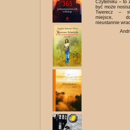
Czytelniku – to 
być może nosisz
Twerecz – s
miejsce, d
nieustannie wra
Andr