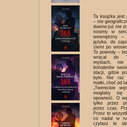
Ta książka jest
– nie geografic
dawno już nie zn
nosimy w serc
wewnętrzny – 
języka, do zapa
ziemi po wiose
To powroty – bo
wracał do 
myślach, nie
bohaterów swoi
stacji, gdzie p
było. Nie raz 
matki, choć od la
„Twereckie wę
mogłaby się
opowieść. O w
tylko przez pr
przez czas. Prz
Przez to wszystk
co nadal w na
czytasz te s