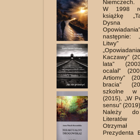
Niemczech.
W 1998 ro
książkę „T
Dysna 
Opowiada
następnie: 
Litwy” 
„Opowiada
Kaczawy” (20
lata” (200
ocalał” (200
Artiomy” (20
bracia” (2
szkolne w 
(2015), „W P
sensu” (2019
Należy do
Literatów 
Otrzymał
Prezydenta 