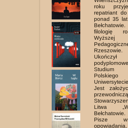
Wileńszczyź
roku przyj
repatriant d
ponad 35 la
Bełchatowie
filologię 
Wyższej
Pedagogiczne
Rzeszowie.
Ukończył
podyplomowe 
Studium
Polskie
Uniwersytec
Jest założy
przewodnicz
Stowarzysze
Litwa „W
Bełchatowie.
Pisze wsp
opowiadani