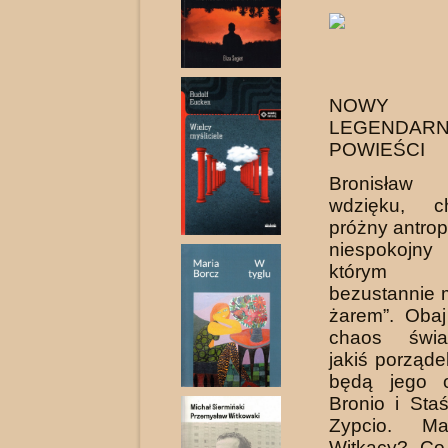
NOWY P
LEGENDARN
POWIEŚCI
Bronisław
wdzięku, c
próżny antrop
niespokojny
którym
bezustannie 
żarem”. Obaj
chaos świa
jakiś porząde
będą jego o
Bronio i Staś
Zypcio. Ma
Witkacy? Co