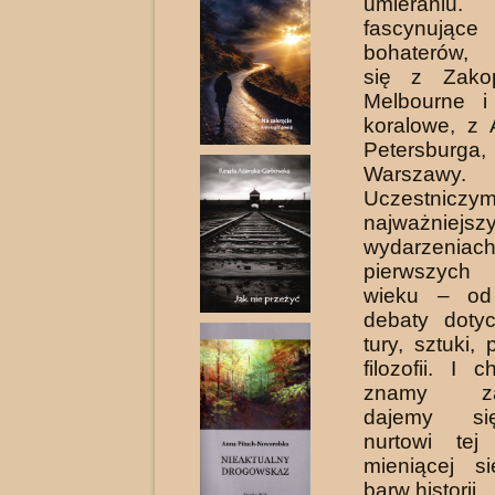
umieraniu
fascynuj
bohaterów, 
się z Za­k
Melbourne 
koralowe, z 
Petersburga
Warszawy.
Uczestni
najważniejsz
wydarzeniac
pierwszych
wieku – od
debaty dotyc
tury, sztuki, 
filozofii. I
znamy zak
dajemy si
nurtowi tej 
mieniącej s
barw historii.