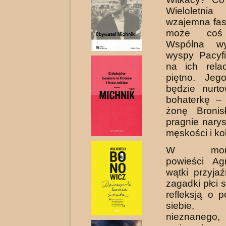
Wieloletnia
wzajemna fas
może coś 
Wspólna w
wyspy Pacyfi
na ich relac
piętno. Jeg
będzie nurto
bohaterkę – 
żonę Bronis
pragnie nar
męskości i ko
W monume
powieści Agn
wątki przyjaź
zagadki płci s
refleksją o 
siebie, o
nieznanego,