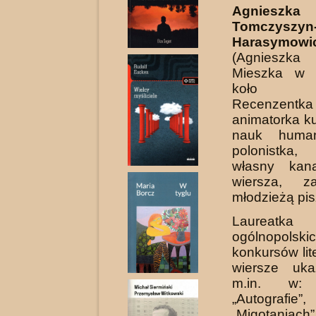
Agnieszka
Tomczyszyn
Harasymowi
(Agnieszk
Mieszka w C
koło Głu
Recenzentk
animatorka kul
nauk humani
polonistka
własny kana
wiersza, z
młodzieżą pi
Laureatk
ogólnopolski
konkursów lit
wiersze uka
m.in. w: „
„Autografie”,
„Migotaniac