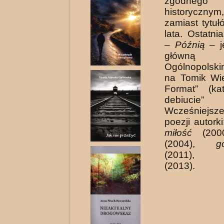
zgodnego
historycznym
zamiast tytu
lata. Ostatni
–
Późnią
– j
główn
Ogólnopolski
na Tomik Wi
Format” (ka
debiucie
Wcześniej
poezji autork
miłość
(200
(2004),
g
(2011)
(2013).