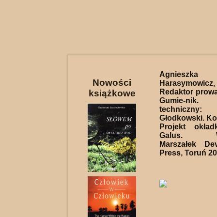
Agnieszka T
Nowości
Harasymo
Redaktor prow
książkowe
Gumie-nik.
techniczny
Głodkowski. Kor
Projekt okład
Galus. Wy
Marszałek De
Press, Toruń 202