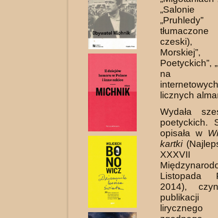
„Salonie li
„Pruhledy
tłumaczone
czeski), 
Morskiej”, 
Poetyckich”, 
na por
internetow
licznych alma
Wydała sze
poetyckich. 
opisała w
Wi
kartki
(Najlep
XXXVII
Międzynarod
Listopada P
2014), czy­
publikacj
lirycznego 