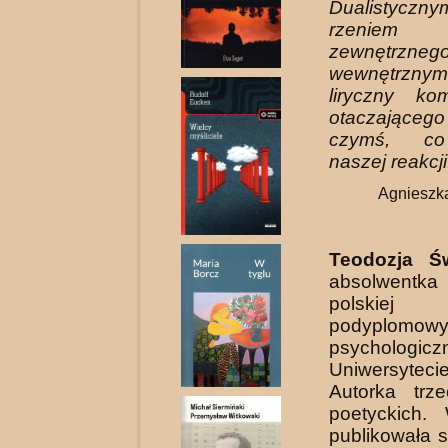
Dualistyc
rzeniem
zewnętr
wewnętrz
liryczny ko
otaczającego 
czymś, c
naszej reakcji
Agnieszk
Teodozja Ś
absolwentka
polski
podyplomowy
psy­cholog
Uniwersyteci
Autorka trz
poetyckich. W
publikowała 