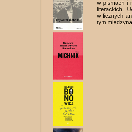
w pismach i 
literackich. 
w licz­nych a
tym międzyn