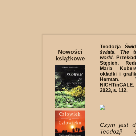
Teodozja Świ
Nowości
świata. The 
world
. Przekła
książkowe
Stępień. Reda
Maria Kubers
okładki i grafi
Herman. Wy
NIGHTinGALE,
2023, s. 112.
Czym jest d
Teodozji Św