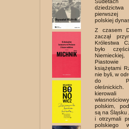
Sudetach 
dziedzictw
pierwszej h
polskiej dynast
Z czasem D
zaczął przy
Królestwa C
było częśc
Niemieck
Piastowi
książętami R
nie byli, w od
do Podi
oleśnickich
kierow
własnościo
polskim, pod
są na Śląsku
i otrzymali p
polskiego 