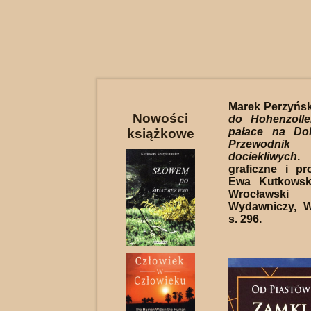
Marek Perzyńsk
Nowości
do Hohenzolle
pałace na Do
książkowe
Przewod
dociekliwych
. 
graficzne i pro
Ewa Kutkowsk
Wrocław
Wydawniczy, W
s. 296.