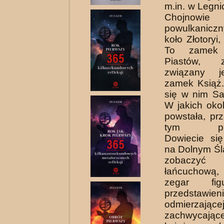
m.in. w Legni
Chojnow
powulkanicz
koło Złotoryi
To zamek t
Piastów, 
związany j
zamek Książ
się w nim Sa
W jakich oko
powstała, pr
tym prze
Dowiecie się
na Dolnym Ś
zobaczyć b
łańcuchową
zegar fig
przedstawien
odmierzające
zachwycając