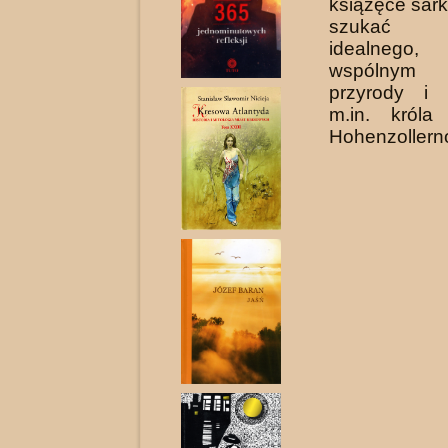
książęce sark
szukać kr
idealnego, 
wspólnym
przyrody i a
m.in. króla
Hohenzollern