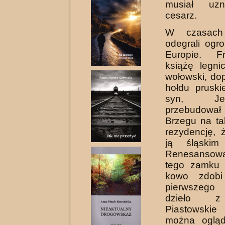
musiał uz
cesarz.
W czasach 
odegrali ogr
Europie. Fr
książę legni
wołowski, do
hołdu pruski
syn, Je
przebudowa
Brzegu na ta
rezydencję,
ją śląskim
Renesanso
tego zamku 
kowo zdobi
pierwszego 
dzieło z
Piastowsk
można ogląd