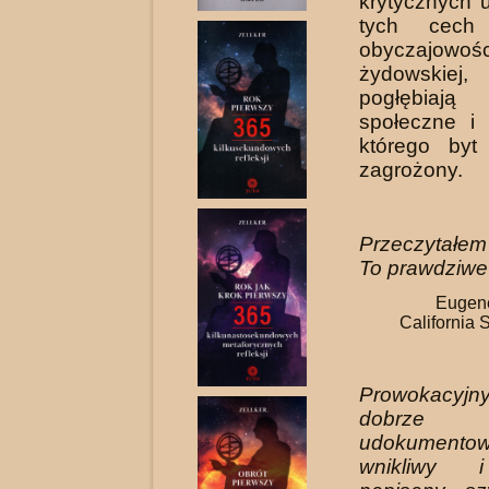
krytycznych
tych cech 
obyczajowośc
żydowskie
pogłębiają
społeczne i 
którego byt
zagrożony.
Przeczytałem
To prawdziwe 
Eugene
California 
Prowokacyjn
dobrze
udokumentow
wnikliwy i