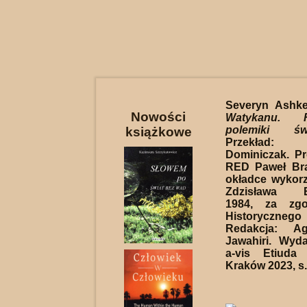
Severyn Ashke
Nowości
Watykanu. R
polemiki św
książkowe
Przekład:
Dominiczak. Pro
RED Paweł Bra
okładce wykor
Zdzisława Be
1984, za zg
Historyczneg
Redakcja: Ag
Jawahiri. Wyd
a-vis Etiuda
Kraków 2023, s.