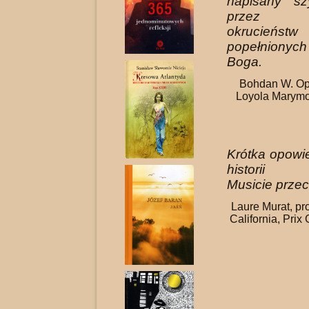
napisany sz
przez h
okrucieństw
popełniony
Boga.
Bohdan W. Op
Loyola Marymou
Krótka opowie
historii n
Musicie przec
Laure Murat, pro
California, Prix