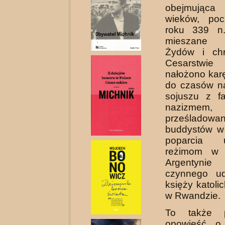
obejmująca 
wieków, po
roku 339 n
mieszane m
Żydów i chr
Cesarstwie
nałożono karę
do czasów n
sojuszu z f
nazizmem, 
prześladowan
buddystów w
poparcia u
reżimom w 
Argentyn
czynnego ud
księży katoli
w Rwandzie.
To także p
opowieść o 