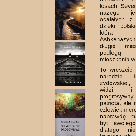
losach Seve
nazego i je
ocalałych z
dzięki polski
która u
Ashkenazy
długie mie
podłogą 
mieszkania w
To wreszcie
narodzie i
żydowskiej,
widzi i
progresyw
patriota, ale
człowiek nierel
naprawdę ma
byt swojeg
dlatego ni