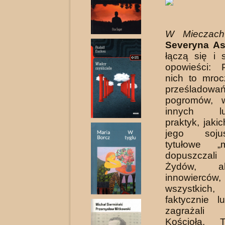
W Mieczac
Severyna A
łączą się i s
opowieści: 
nich to mroc
prześladowań
pogromów, 
innych lud
praktyk, jaki
jego soju
tytułowe „
dopuszczali
Żydów, a
innowierców,
wszystkic
faktycznie 
zagrażali
Kościoła. T