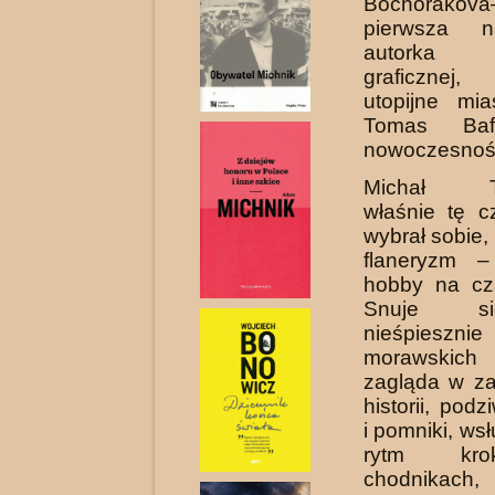
Bochorakova–
pierwsza n
autorka 
graficznej
utopijne mia
Tomas Baf
nowoczesnoś
Michał Ta
właśnie tę 
wybrał sobie,
flaneryzm –
hobby na cz
Snuje s
nieśpiesznie
morawskic
zagląda w za
historii, pod
i pomniki, ws
rytm kr
chodnikach,