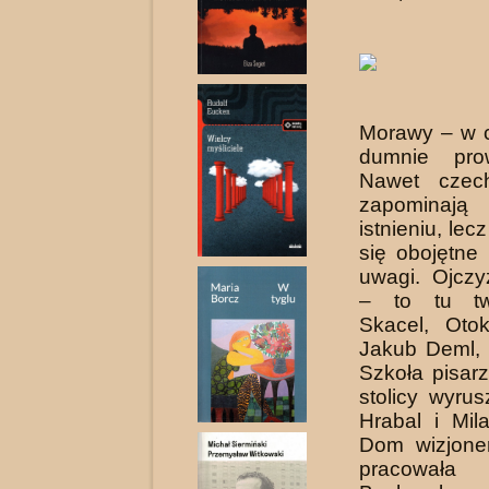
Morawy – w c
dumnie prow
Nawet czech
zapomina
istnieniu, le
się obojętne
uwagi. Ojcz
– to tu tw
Skacel, Otok
Jakub Deml, 
Szkoła pisar
stolicy wyrus
Hrabal i Mil
Dom wizjone
pracował