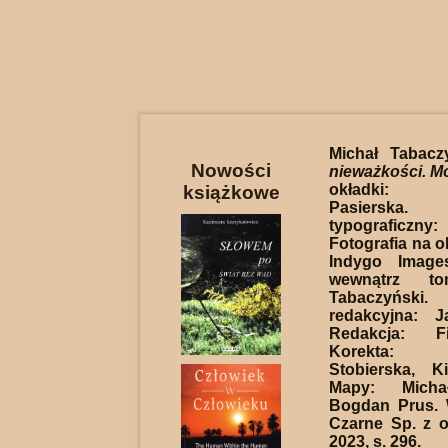
Michał Tabacz
Nowości
nieważkości. M
okładki: 
książkowe
Pasierska
typograficzny:
Fotografia na o
Indygo Images
wewnątrz to
Tabaczyńsk
redakcyjna: 
Redakcja: Fi
Korekta: 
Stobierska, K
Mapy: Michał
Bogdan Prus.
Czarne Sp. z o
2023, s. 296.