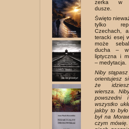
zerka w m
dusze.
Święto nieważ
tylko re
Czechach, al
teracki esej
może seba
ducha – wi
liptyczna i m
– medytacja.
Niby stąpasz
orientujesz s
że idzies
wiersza. Nib
powszedni i
wszystko ukł
jakby to było
był na Moraw
czym mówię. 