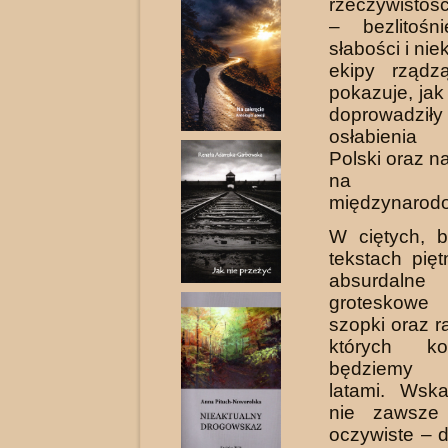
rzeczywistośc
– bezlitośn
słabości i ni
ekipy rządz
pokazuje, jak 
doprowad
osłabienia 
Polski oraz n
na a
międzynarodo
W ciętych, b
tekstach pięt
absurdalne
groteskowe 
szopki oraz r
których ko
będziemy 
latami. Wsk
nie zawsze
oczywiste – d