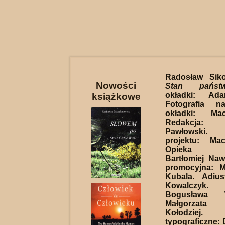
Radosław Sik
Nowości
Stan państ
okładki: Ada
książkowe
Fotografia n
okładki: Mac
Redakcja
Pawłowski. 
projektu: Mac
Opieka re
Bartłomiej Naw
promocyjna: M
Kubala. Adius
Kowalczyk.
Bogusława W
Małgorzata M
Kołodziej. 
typograficzne: 