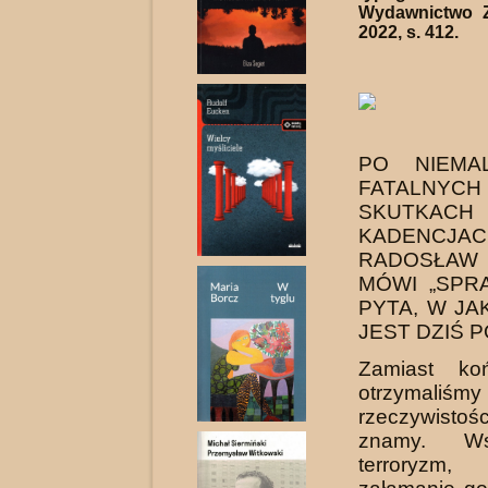
Wydawnictwo 
2022, s. 412.
PO NIEMA
FATAL
SKUTKACH
KADENCJA
RADOSŁAW 
MÓWI „SPRA
PYTA, W JA
JEST DZIŚ 
Zamiast koń
otrzymaliś
rzeczywisto
znamy. Ws
terroryzm,