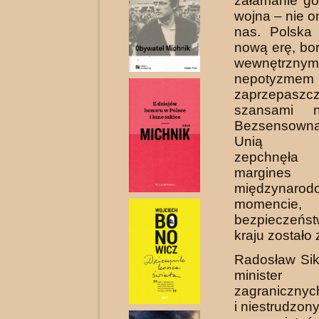
załamanie go
wojna – nie o
nas. Polska
nową erę, bor
wewnętrznym
nepoty
zaprzepaszc
szansami n
Bezsensown
Unią Eur
zepchnęł
margine
międzynarodo
momencie,
bezpieczeńs
kraju zostało
Radosław Sik
ministe
zagranicznyc
i niestrudzon