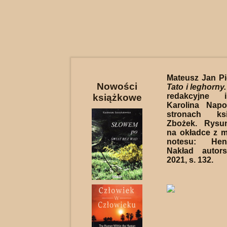
Mateusz Jan Pio
Nowości
Tato i leghorny.
redakcyjne i
książkowe
Karolina Nap
stronach ksi
Zbożek. Rysu
na okładce z 
notesu: Hen
Nakład autors
2021, s. 132.