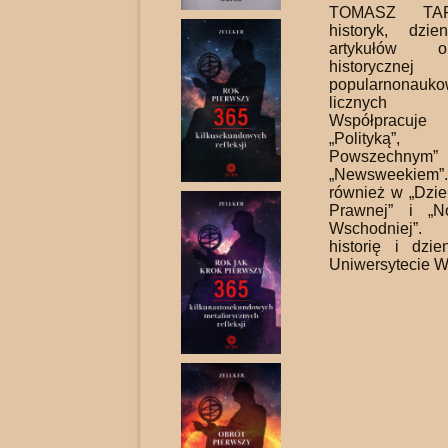
TOMASZ TA
historyk, dzien
artyku­łów 
history
popularnona
licznych 
Współpracu
„Polityką”, „
Powszechn
„Newsweekiem”
również w „Dzie
Prawnej” i „N
Wschodniej”
historię i dzie
Uniwersytecie W