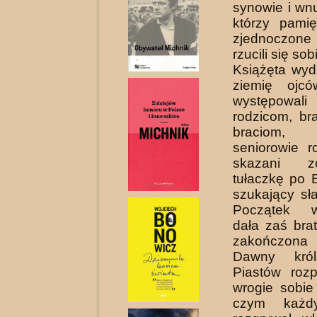
synowie i wn
którzy pamię
zjed­noczone
rzucili się sob
Książęta wydz
zie­mię ojc
występowal
rodzicom, br
braciom,
seniorowie r
skazani z
tułaczkę po E
szukający sł
Początek w
dała zaś bra
zakończona
Dawny król
Piastów roz
wrogie sobie
czym każd