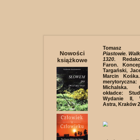
Tomasz Ta
Nowości
Piastowie. Walk
1320
. Redakc
książkowe
Faron. Konce
Targański, Jac
Marcin Kośka.
merytorycz
Michalska. 
okładce: Stu
Wydanie II, 
Astra, Kraków 2