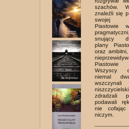
rozgrywał wł
szachów. W
znaleźli się 
swojej w
Piastowie wi
pragmatyc
snujący da
plany Piast
oraz ambitni
nieprzewidyw
Piastowie 
Wszyscy o
niemal dwa
wszczynali
niszczyciel
zdradzali pr
podawali rę
nie cofając
niczym.
_____________