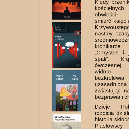
Kiedy przeni
kościelnyc
obwieścił
śmierć księc
Krzywousteg
nastały czasy
średniowieczn
kronikarze 
„Chrystus i 
spa­li”. K
ówczesnej
widmo wi
bezkrólewi
uzasadnion
zwiastując n
bezprawia i c
Dzieje Po
rozbicia dzie
historia skłóc
Piastowscy