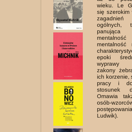
wieku. Le G
się szerokim
zagadnień
ogólnych, t
panująca i
mentalno
mentalność 
charakteryst
epoki średn
wyprawy k
zakony żebra
ich korzenie,
pracy i do
stosunek d
Omawia takż
osób-wzorcó
postępowania
Ludwik).