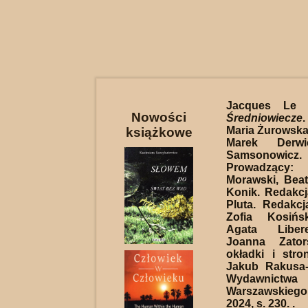
Jacques Le 
Nowości
Średniowiecze
Maria Żurowska
książkowe
Marek Derwi
Samsonowicz
Prowadząc
Morawski, Bea
Konik. Redakc
Pluta. Redakcj
Zofia Kosińs
Agata Liber
Joanna Zator
okładki i stro
Jakub Rakusa-
Wydawnictwa 
Warszawskieg
2024, s. 230. .