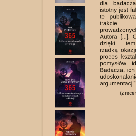
dla badacza
istotny jest fa
te pub­liko
trakci
prowadzon
Autora [...].
dzięki te
rzadką okaz
proces kszta
pomysłów i id
Badacza, ich 
udoskonalani
argumentacji”
(z rece