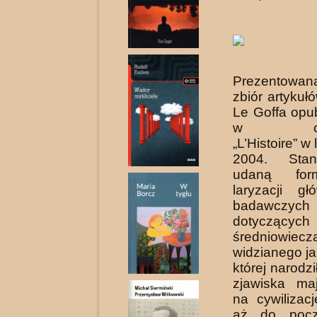
Prezentowana
zbiór artyku
Le Goffa opu
w czas
„L’Histoire” w
2004. Sta
udaną for
laryzacji g
badawczyc
dotyczących
średniowiecz
widzianego j
której narodzi
zjawiska ma
na cywilizacj
aż do pocz