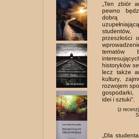
„Ten zbiór a
pewno będzi
dobrą 
uzupełniaj
studentów, 
przeszłości o
wprowadzeni
tematów b
interesujący
historyków
se
lecz także a
kultury, zaj
rozwojem spo
gospodarki,
idei i sztuki”.
(z recenzj
S
„Dla studenta