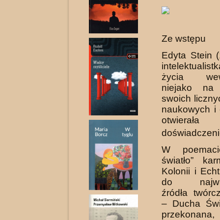
Ze wstępu
Edyta Stein 
intelektualistk
życia we­w
niejako na 
swoich liczny
na­ukowych i
otwierał
doświadczenie
W poemacie
światło” kar
Kolonii i Ech
do najważ
źródła twórcz
– Ducha Świ
przekonana