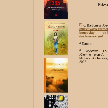
Edwar
_________________
[1]
o. Bartłomiej Jó
https://www.karmel
benedykty- od-kr
duchu-swietym/
.
2
Tamże.
3
Wystawa Laur
„Ciemno płonie”, 
Michała Archa­nio
2022.