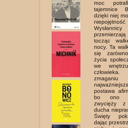
moc potraf
tajemnice B
dzięki niej 
niepojętnoś
Wysłan­ni
przemierza
tocząc walk
nocy. Ta wal
się zarówn
życia społec
we wnętrz
człowiek
zmaganiu 
najważnie
postawa afir
bo ono os
zwycięży z
ducha niepra
Święty pok
dając przest