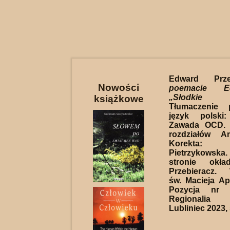
Edward Prz
Nowości
poemacie E
„Słodkie 
książkowe
Tłumaczenie
język polski
Zawada OCD. I
rozdziałów A
Korekta: 
Pietrzykowska. 
stronie okła
Przebieracz.
św. Macieja Ap
Pozycja nr 4
Regionalia l
Lubliniec 2023, 