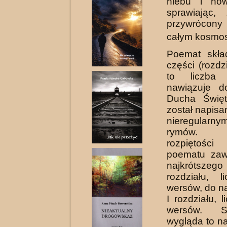
niebu i now
sprawiając,
przywrócony 
całym kosmos
Poemat skła
części (rozdz
to liczba o
nawiązuje 
Ducha Święt
został napisa
nieregula
rymów.
rozpiętoś
poematu zaw
najkróts
rozdziału, 
wer­sów, do n
I rozdziału, 
wersów. Sta
wygląda to na