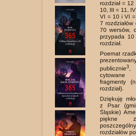
rozdział = 12
10, III = 11, I
VI = 10 i VI 
7 rozdziałów 
70 wersów, c
przypada 10
rozdział.
Poemat rzadk
prezentow
3
publicznie
,
cytowane
fragmenty (
rozdział).
Dziękuję mło
z Psar (gmi
Śląskie) Ame
piękne zil
poszczególn
rozdziałów p